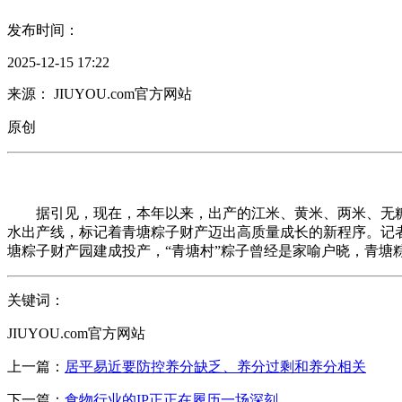
发布时间：
2025-12-15 17:22
来源： JIUYOU.com官方网站
原创
据引见，现在，本年以来，出产的江米、黄米、两米、无糖、
水出产线，标记着青塘粽子财产迈出高质量成长的新程序。记者 
塘粽子财产园建成投产，“青塘村”粽子曾经是家喻户晓，青塘
关键词：
JIUYOU.com官方网站
上一篇：
居平易近要防控养分缺乏、养分过剩和养分相关
下一篇：
食物行业的IP正正在履历一场深刻