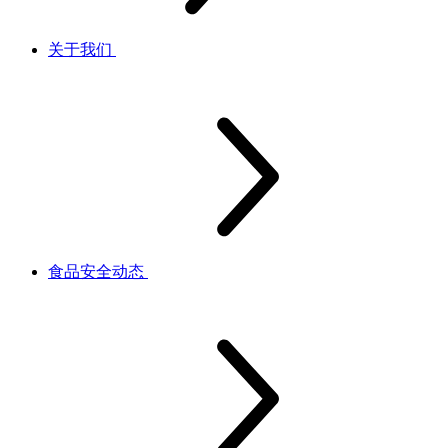
关于我们
食品安全动态