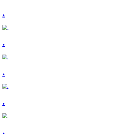
.
.
.
.
.