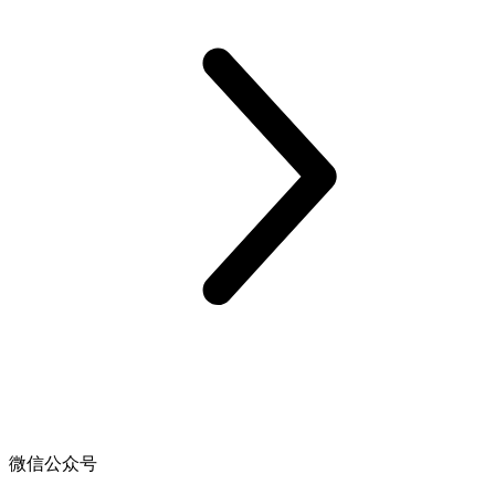
微信公众号