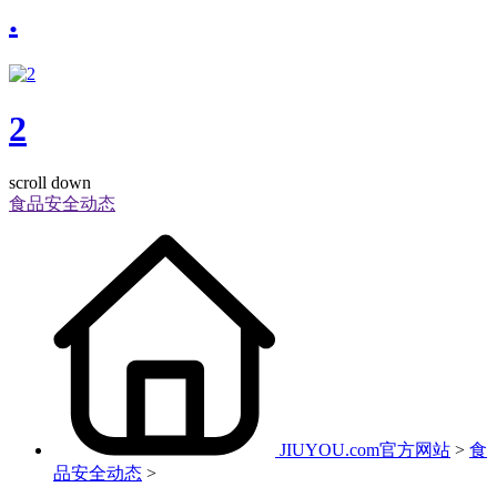
.
2
scroll down
食品安全动态
JIUYOU.com官方网站
>
食
品安全动态
>