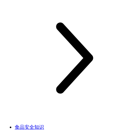
食品安全知识