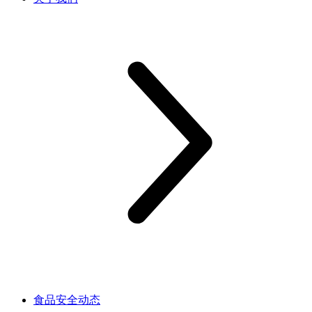
食品安全动态