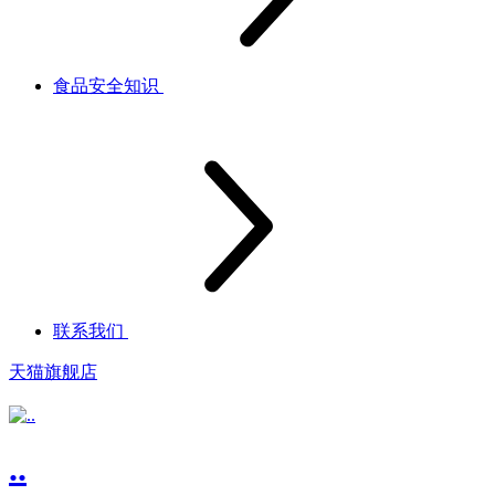
食品安全知识
联系我们
天猫旗舰店
..