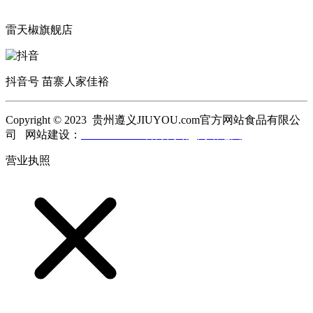
雷天椒旗舰店
抖音号 苗寨人家佳裕
Copyright © 2023 贵州遵义JIUYOU.com官方网站食品有限公
司 网站建设：
JIUYOU.com官方网站
网站地图
营业执照