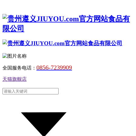
0856-7239909
全国服务电话：
天猫旗舰店