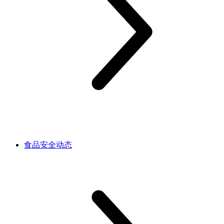
食品安全动态