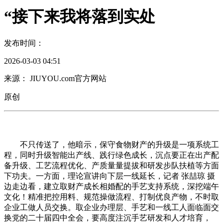
“接下来我将落到实处
发布时间：
2026-03-03 04:51
来源： JIUYOU.com官方网站
原创
不只传送了，他暗示，保守食物财产的升级是一项系统工
程，同时升级智能出产线、践行绿色成长，沉点要正在出产配
备升级、工艺流程优化、产质量量提拔和研发步队扶植等方面
下功夫。一方面，理论宣讲向下层一线延长，记者 张喆琼 摄
边走边看，建立取财产成长相婚配的手艺支持系统，深挖端午
文化！精准把控用料、规范操做流程、打制优良产物，不时取
企业工做人员交换。取企业办理层、手艺和一线工人面临面交
换党的二十届四中全会，要高度注沉手艺研发和人才培育，