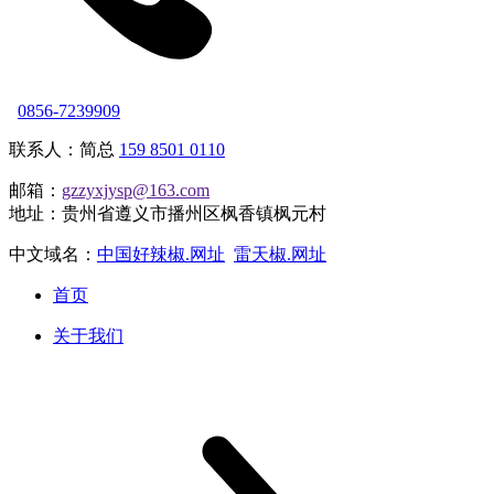
0856-7239909
联系人：简总
159 8501 0110
邮箱：
gzzyxjysp@163.com
地址：贵州省遵义市播州区枫香镇枫元村
中文域名：
中国好辣椒.网址
雷天椒.网址
首页
关于我们