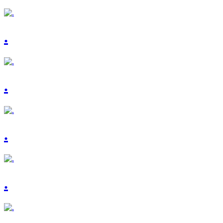
.
.
.
.