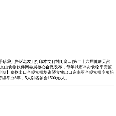
] [告诉老友] [打印本文] [封闭窗口]第二十六届健康天然
培训班本文由食物伙伴网会展核心合做发布，每年城市举办食物平安监
年排期】食物出口合规实操培训暨食物出口东南亚合规实操专项培
举办6年，5人以名参会1500元/人。