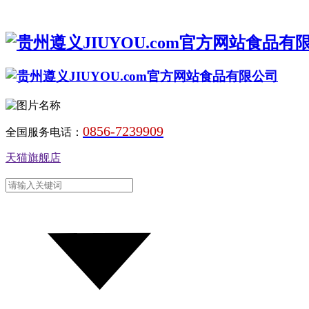
0856-7239909
全国服务电话：
天猫旗舰店