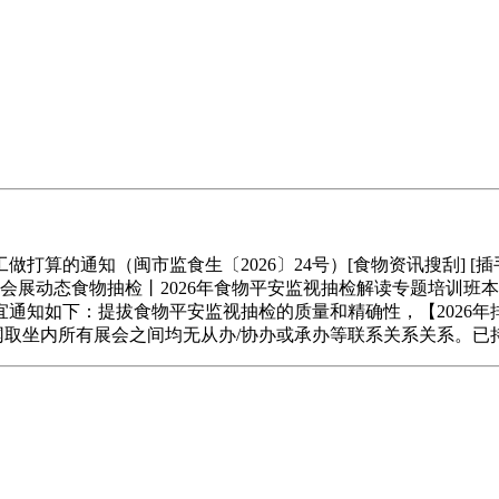
的通知（闽市监食生〔2026〕24号）[食物资讯搜刮] [插手珍藏
首页食物资讯会展动态食物抽检丨2026年食物平安监视抽检解读专题
通知如下：提拔食物平安监视抽检的质量和精确性，【2026
网取坐内所有展会之间均无从办/协办或承办等联系关系关系。已持续