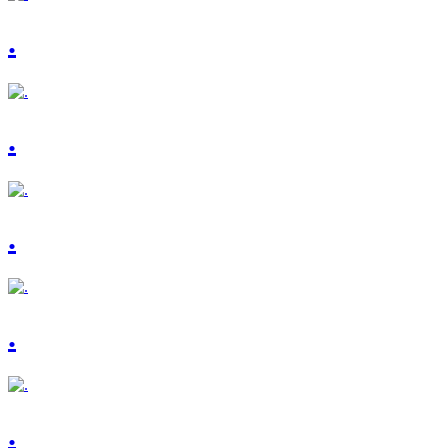
.
.
.
.
.