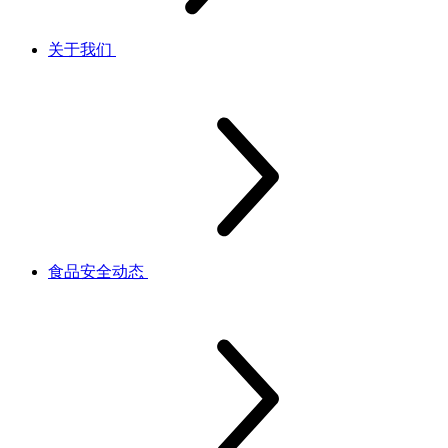
关于我们
食品安全动态