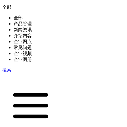
全部
全部
产品管理
新闻资讯
介绍内容
企业网点
常见问题
企业视频
企业图册
搜索