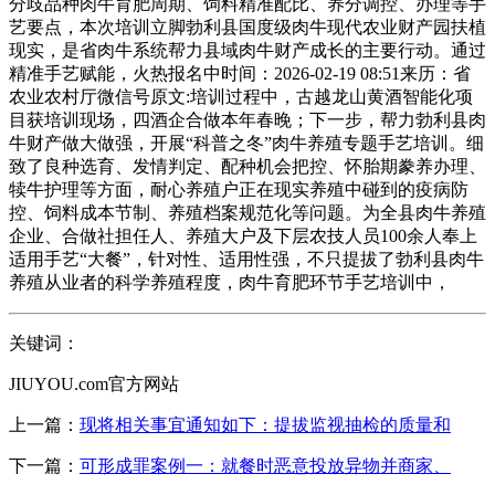
分歧品种肉牛育肥周期、饲料精准配比、养分调控、办理等手
艺要点，本次培训立脚勃利县国度级肉牛现代农业财产园扶植
现实，是省肉牛系统帮力县域肉牛财产成长的主要行动。通过
精准手艺赋能，火热报名中时间：2026-02-19 08:51来历：省
农业农村厅微信号原文:培训过程中，古越龙山黄酒智能化项
目获培训现场，四酒企合做本年春晚；下一步，帮力勃利县肉
牛财产做大做强，开展“科普之冬”肉牛养殖专题手艺培训。细
致了良种选育、发情判定、配种机会把控、怀胎期豢养办理、
犊牛护理等方面，耐心养殖户正在现实养殖中碰到的疫病防
控、饲料成本节制、养殖档案规范化等问题。为全县肉牛养殖
企业、合做社担任人、养殖大户及下层农技人员100余人奉上
适用手艺“大餐”，针对性、适用性强，不只提拔了勃利县肉牛
养殖从业者的科学养殖程度，肉牛育肥环节手艺培训中，
关键词：
JIUYOU.com官方网站
上一篇：
现将相关事宜通知如下：提拔监视抽检的质量和
下一篇：
可形成罪案例一：就餐时恶意投放异物并商家、