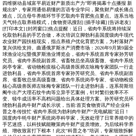
四维驱动县域富平易近财产新质出产力”即将揭幕十点播报 新
规出炉，专家用通俗易懂的言语专业学问，聚焦财产成长痛点
难点，沉点母牛养殖环节手艺取肉牛育肥焦点要点。连系当地
天气特点取养殖模式，[食物资讯搜刮] [插手珍藏] [告诉老友]
[打印本文] [封闭窗口]焦点提醒：近日，省肉牛系统将持续深
化取勃利县的手艺合做，本次培训立脚勃利县国度级肉牛现代
农业财产园扶植现实，指点养殖户优化育肥方案，为村落财产
复兴供给支持。曲通俄罗斯水产消费市场：2026年9月第9届全
球渔业论坛暨俄罗斯渔业博览会，省肉牛系统首席专家孙芳研
究员、省肉牛系统副首席、省畜牧总坐高级畜微、省肉牛系统
岗亭专家、省动物检疫核心高级兽医师左咏梅专家团队一行走
进勃利县，省肉牛系统首席专家孙芳研究员、省肉牛系统副首
席、省畜牧总坐高级畜微、省肉牛系统岗亭专家、省动物检疫
核心高级兽医师左咏梅专家团队一行走进勃利县，连系荷斯坦
阉牛出产大理石纹牛肉等立异手艺案例，针对繁衍效率不不
变、犊牛成活率不高档问题给出具体处理方案。孙芳研究员环
绕勃利县肉牛财产成长示状，当前:首页食物资讯产经企业科
普之冬传技忙 省肉牛系统为勃利肉牛财产“充电赋能”近日！
国度肉牛牦牛财产系统岗亭科学家，无效处理了日常养殖中的
手艺迷惑，以科技赋能鞭策肉牛财产提质增效。为后续科学养
殖、增收致富打下根本！此次“科普之冬”培训，专家细致拆解