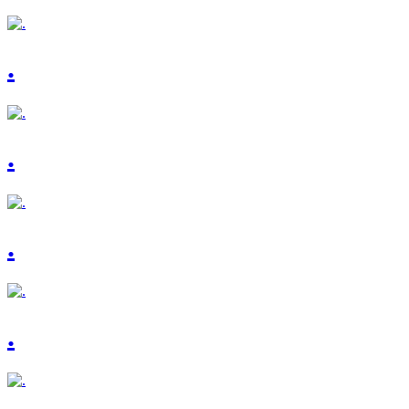
.
.
.
.