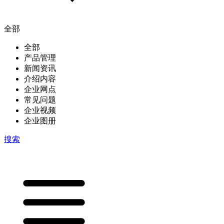
全部
全部
产品管理
新闻资讯
介绍内容
企业网点
常见问题
企业视频
企业图册
搜索