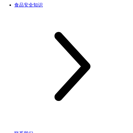
食品安全知识