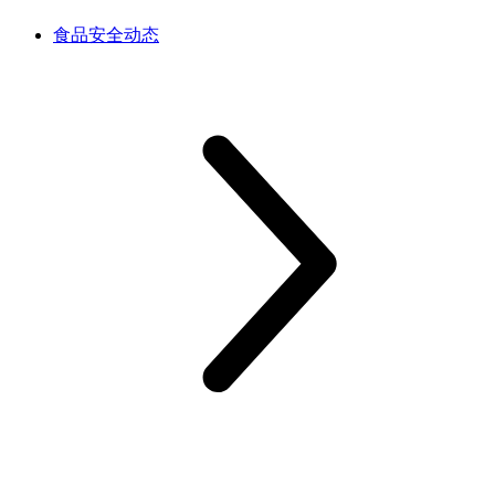
食品安全动态