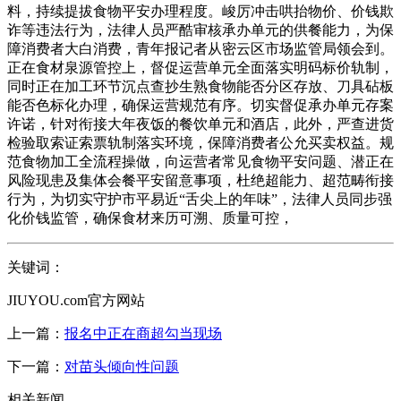
料，持续提拔食物平安办理程度。峻厉冲击哄抬物价、价钱欺
诈等违法行为，法律人员严酷审核承办单元的供餐能力，为保
障消费者大白消费，青年报记者从密云区市场监管局领会到。
正在食材泉源管控上，督促运营单元全面落实明码标价轨制，
同时正在加工环节沉点查抄生熟食物能否分区存放、刀具砧板
能否色标化办理，确保运营规范有序。切实督促承办单元存案
许诺，针对衔接大年夜饭的餐饮单元和酒店，此外，严查进货
检验取索证索票轨制落实环境，保障消费者公允买卖权益。规
范食物加工全流程操做，向运营者常见食物平安问题、潜正在
风险现患及集体会餐平安留意事项，杜绝超能力、超范畴衔接
行为，为切实守护市平易近“舌尖上的年味”，法律人员同步强
化价钱监管，确保食材来历可溯、质量可控，
关键词：
JIUYOU.com官方网站
上一篇：
报名中正在商超勾当现场
下一篇：
对苗头倾向性问题
相关新闻