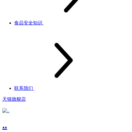
食品安全知识
联系我们
天猫旗舰店
..