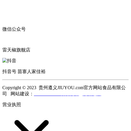
微信公众号
雷天椒旗舰店
抖音号 苗寨人家佳裕
Copyright © 2023 贵州遵义JIUYOU.com官方网站食品有限公
司 网站建设：
JIUYOU.com官方网站
网站地图
营业执照