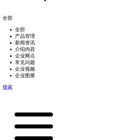
全部
全部
产品管理
新闻资讯
介绍内容
企业网点
常见问题
企业视频
企业图册
搜索