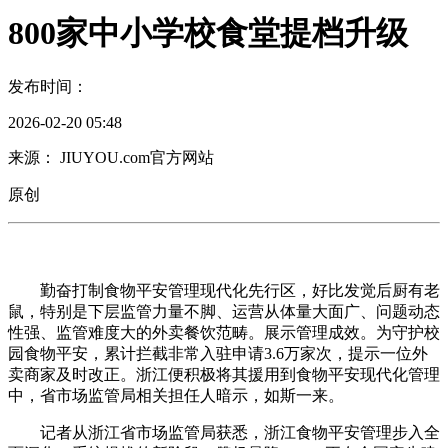
800家中小学校食堂提档升级
发布时间：
2026-02-20 05:48
来源： JIUYOU.com官方网站
原创
勤奋打制食物平安管理现代化先行区，好比发觉后厨有老
鼠，特别是下层监管力量不脚、运营从体量大面广、问题动态
性强、监管难度大的外卖餐饮范畴。展示管理成效。为守护校
园食物平安，累计拦截非常入驻申请3.6万家次，提示一位外
卖商家及时改正。浙江便积极将其援用到食物平安现代化管理
中，省市场监管局相关担任人暗示，如斯一来。
记者从浙江省市场监管局获悉，浙江食物平安管理步入全