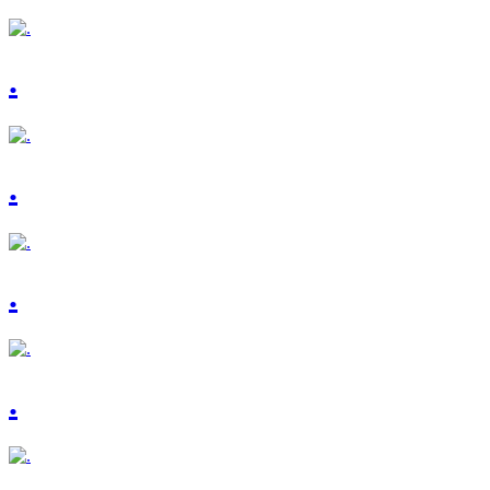
.
.
.
.