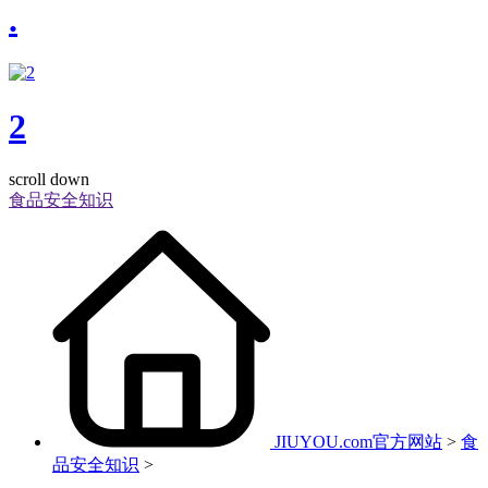
.
2
scroll down
食品安全知识
JIUYOU.com官方网站
>
食
品安全知识
>