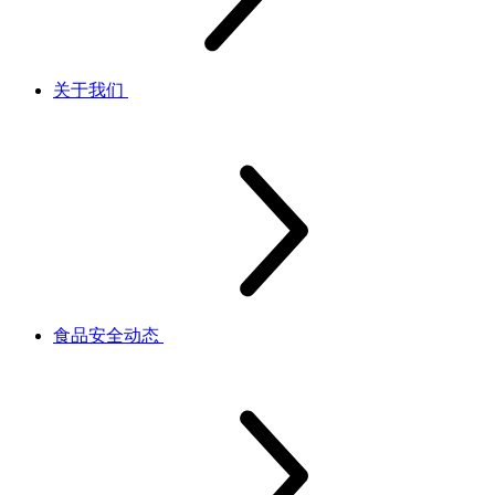
关于我们
食品安全动态