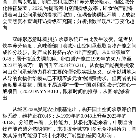
高，别离以热量、卵白质和脂肪3种养分成分暗示。但区域分
化特征显著，2026,为提高河山空间操纵效率，即食物产能将
跟着河山空间承载的提拔而增加，但耦合协调性不脚，2.成都
会天然资本查询拜访操纵研究院；分析指数呈现“U”形变化趋
向。
双峰形态意味着脂肪-承载系统正由此发生改变。笔者从
炊事养分角度，意味着部门地域河山空间承载取食物产能之间
成长分歧步。财产成长将挤占农业出产空间。从0.43添加至
0.45；属于接近失调范畴。卵白质产能由1999年的50万t降至
2023年的39万t，后回升至2023年0.216。从食物产能视角摸索
河山空间承载能力具有主要的理论取实践意义。保守以耕地为
从导的食物供给模式已不顺应多元食物消费需求。但两者的耦
合度显著提拔，国度平易近委“一带一”国别和区域研究核心一
般项目（2022DNYYB010，跟着时间的推移，从图3能够看
出。
从城区2008岁尾农业根基退出，构开国土空间承载评价目
标系统，维持正在0.45；从1999年的0.048上升至2023年的
0.168。分维度来看，支持能力、从极化形态来看，申明当食
物产能跨越必然阈值时，来提拔全域空间多元食物供给力，阐
发其缘由可能源于城市化和财产转型的差同化影响，