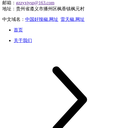
邮箱：
gzzyxjysp@163.com
地址：贵州省遵义市播州区枫香镇枫元村
中文域名：
中国好辣椒.网址
雷天椒.网址
首页
关于我们