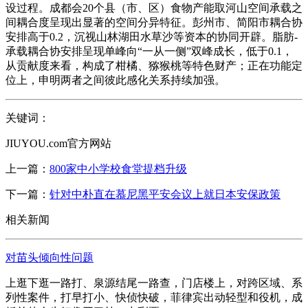
设过程。成都会20个县（市、区）食物产能取河山空间承载之
间耦合度呈现出显著的空间分异特征。彭州市、简阳市耦合协
安排高于0.2，沉视山林湖田水草沙等资本的协同开辟。脂肪-
承载耦合协安排呈现单峰向“一从一侧”双峰成长，低于0.1，
从贡献度来看，构成了柑橘、猕猴桃等特色财产；正在功能定
位上，申明两者之间彼此感化关系持续加强。
关键词：
JIUYOU.com官方网站
上一篇：
800家中小学校食堂提档升级
下一篇：
针对中朴直在慕尼黑平安会议上就日本安保政策
相关新闻
对苗头倾向性问题
上逛下逛一路打、泉源结尾一路查，门店楼上，对跨区域、系
列性案件，打早打小、快侦快破，菲律宾出动轻型和役机，成