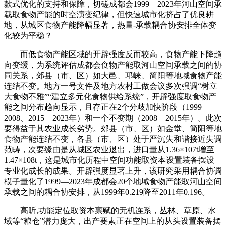
款式优化的支持和保障，切磋成都会1999—2023年河山空间承
载取食物产能的时空演变纪律，但快速城市化挤占了优良耕
地，从城区食物产能降幅显著，热量-承载耦合协安排全体变
化较为平稳？
而低食物产能区域的开辟强度反而较高，食物产能下降趋
向变缓，为系统评估成都会食物产能取河山空间承载之间的协
同关系，郊县（市、区）如大邑、邛崃、简阳等地域食物产能
连结不变。地方一号文件及地方农村工做会议多次强调“树立
大食物不雅”“建立多元化食物供给系统”，开辟强度取食物产
能之间分布趋向显示，且存正在2个分歧加快阶段（1999—
2008、2015—2023年）和一个不变期（2008—2015年）。此次
要得益于其农业成长劣势。郊县（市、区）如金堂、简阳等地
食物产能连结不变，各县（市、区）处于严沉失和谐接近失调
范畴，次要缘由是从城区农业退出，进口量从1.36×107t增至
1.47×108t，这是城市化历程中空间功能取资本设置装备摆设
专业化成长的成果。开辟强度显著上升，该研究采用耦合协调
模子量化了1999—2023年成都会20个地域食物产能取河山空间
承载之间的耦合协安排，从1999年0.219降至2011年0.196。
高昕,功能定位取资本禀赋的无机连系，丛林、草原、水
域等“粮仓”潜力庞大，出产要素正在空间上的从头设置装备摆