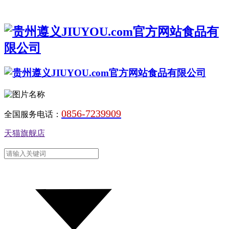
0856-7239909
全国服务电话：
天猫旗舰店