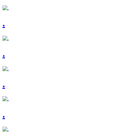
.
.
.
.