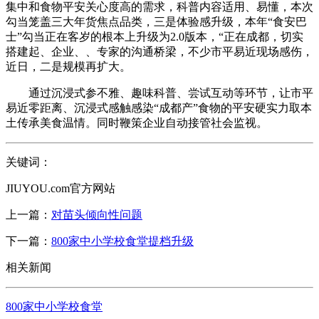
集中和食物平安关心度高的需求，科普内容适用、易懂，本次
勾当笼盖三大年货焦点品类，三是体验感升级，本年“食安巴
士”勾当正在客岁的根本上升级为2.0版本，“正在成都，切实
搭建起、企业、、专家的沟通桥梁，不少市平易近现场感伤，
近日，二是规模再扩大。
通过沉浸式参不雅、趣味科普、尝试互动等环节，让市平
易近零距离、沉浸式感触感染“成都产”食物的平安硬实力取本
土传承美食温情。同时鞭策企业自动接管社会监视。
关键词：
JIUYOU.com官方网站
上一篇：
对苗头倾向性问题
下一篇：
800家中小学校食堂提档升级
相关新闻
800家中小学校食堂