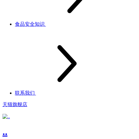
食品安全知识
联系我们
天猫旗舰店
..