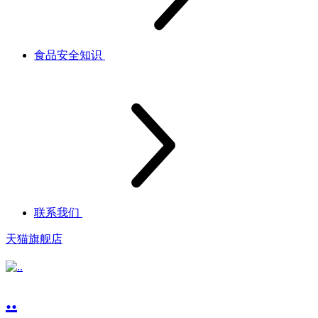
食品安全知识
联系我们
天猫旗舰店
..