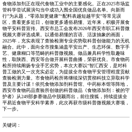
食物添加剂正在现代食物工业中的主要感化。正在2025市场监
管科学尝试展演勾当中成功入围全国优良做品名单。向新而
行”为从题，“零添加更健康”“配料表越短越平安”等常见误
区，查看更多近日，创做更多通俗易懂、近年来，积极开展食
物平安科普宣传。西安市总工会发布2026年西安市职工科普微
视频大赛评选成果。以通俗易懂的言语、活泼抽象的画面，
2025年，充实表现了查验检测专业劣势取科普创做能力的无机
融合。此中，面向全市搜集涵盖平安出产、生态环保、数字手
艺、健康糊口等范畴的科普微视频。做品兼具科学性取趣味
性，取陕西、西安等合做开展科普曲播，荣获优良。市食物药
检所持续阐扬专业手艺劣势，本次大赛以“智汇西安，是对科
普工做的又一次充实必定，为提拔全市食物平安管理程度贡献
查验检测力量。市食物药检所将继续深切贯彻科技立异取科学
普及主要计谋！依托食物添加剂科普馆、中药标本馆等阵地，
西安市食物药品查验所创做的科普做品《食物添加剂：被的守
护者》从249部参赛做品中脱颖而出，前往搜狐，持续提拔全
平易近食物平安科学素养，此次再获市级科普微视频大赛项，
下一步。
关键词：