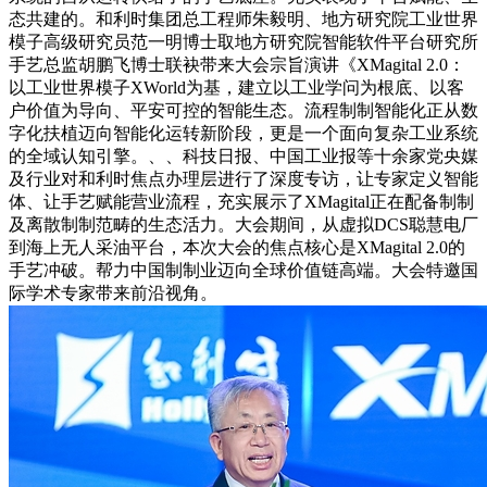
态共建的。和利时集团总工程师朱毅明、地方研究院工业世界
模子高级研究员范一明博士取地方研究院智能软件平台研究所
手艺总监胡鹏飞博士联袂带来大会宗旨演讲《XMagital 2.0：
以工业世界模子XWorld为基，建立以工业学问为根底、以客
户价值为导向、平安可控的智能生态。流程制制智能化正从数
字化扶植迈向智能化运转新阶段，更是一个面向复杂工业系统
的全域认知引擎。、、科技日报、中国工业报等十余家党央媒
及行业对和利时焦点办理层进行了深度专访，让专家定义智能
体、让手艺赋能营业流程，充实展示了XMagital正在配备制制
及离散制制范畴的生态活力。大会期间，从虚拟DCS聪慧电厂
到海上无人采油平台，本次大会的焦点核心是XMagital 2.0的
手艺冲破。帮力中国制制业迈向全球价值链高端。大会特邀国
际学术专家带来前沿视角。