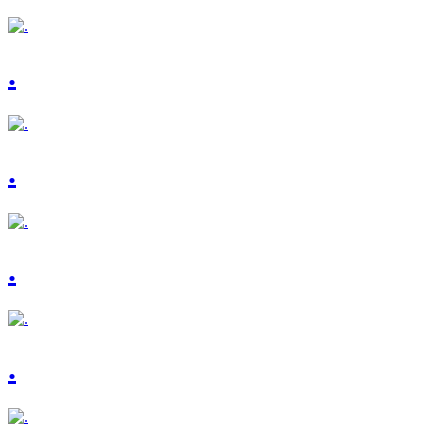
.
.
.
.