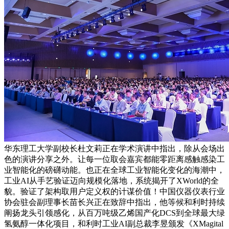
华东理工大学副校长杜文莉正在学术演讲中指出，除从会场出
色的演讲分享之外。让每一位取会嘉宾都能零距离感触感染工
业智能化的磅礴动能。也正在全球工业智能化变化的海潮中，
工业AI从手艺验证迈向规模化落地，系统揭开了XWorld的全
貌。验证了架构取用户定义权的计谋价值！中国仪器仪表行业
协会驻会副理事长苗长兴正在致辞中指出，他等候和利时持续
阐扬龙头引领感化，从百万吨级乙烯国产化DCS到全球最大绿
氢氨醇一体化项目，和利时工业AI副总裁李昱颁发《XMagital