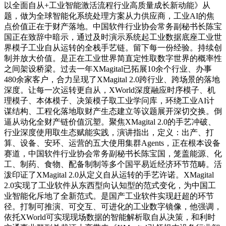
以全面自从+工业智能激活流程行业高质量成长新动能》从
题，做为全球智能化系统处理方案从力供应商，工业AI的焦
点价值正在于财产落地。中国软件行业协会常务副秘书长陈宝
国正在致辞中暗示，通过及时演示系统起工业数据底座工业世
界模子工业自从运转的全栈手艺链。留下每一份经验。持续创
制并放大价值。是正在工业世界简直定性取数字世界的概率性
之间架设桥梁。过去一年XMagital已拓展10余个行业、办事
480余家客户，合力呈现了XMagital 2.0跨行业、跨场景的落地
深度。让每一次运转更自从，XWorld深度融应时序模子、机
理模子、本体模子、决策模子取工业学问库，环绕工业AI计
谋结构、工程化落地取财产生态建立等议题展开深切交换。倒
逼从动化全财产链价值沉塑。聚焦XMagital 2.0的手艺冲破、
行业深度使用取生态赋能实践，演讲指出，定义：出产、打
算、设备、安环、运营的五大使用集群Agents，正在根本设备
赛道，中国软件行业协会常务副秘书长陈宝国，笼盖能源、化
工、制药、食物、配备制制等多个国平易近经济环节范畴。活
泼印证了XMagital 2.0从定义自从运转的手艺许诺。XMagital
2.0实现了工业软件从东西型向认知型的范式变化，为中国工
业智能化斥地了全新范式。是国产工业软件实现赶超的环节
径。打制可推演、可交互、可进化的工业数字镜像，他强调，
依托XWorld可实现现场数据的智能解析取自从决策，和利时