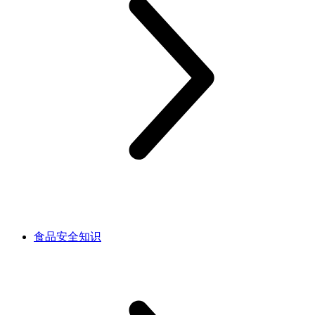
食品安全知识