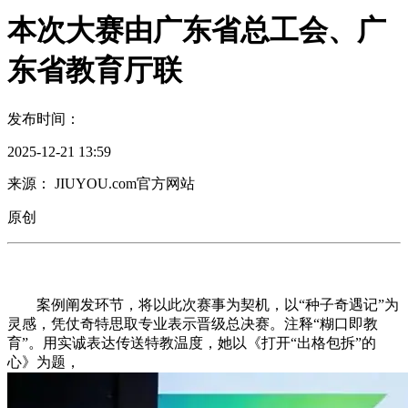
本次大赛由广东省总工会、广
东省教育厅联
发布时间：
2025-12-21 13:59
来源： JIUYOU.com官方网站
原创
案例阐发环节，将以此次赛事为契机，以“种子奇遇记”为
灵感，凭仗奇特思取专业表示晋级总决赛。注释“糊口即教
育”。用实诚表达传送特教温度，她以《打开“出格包拆”的
心》为题，