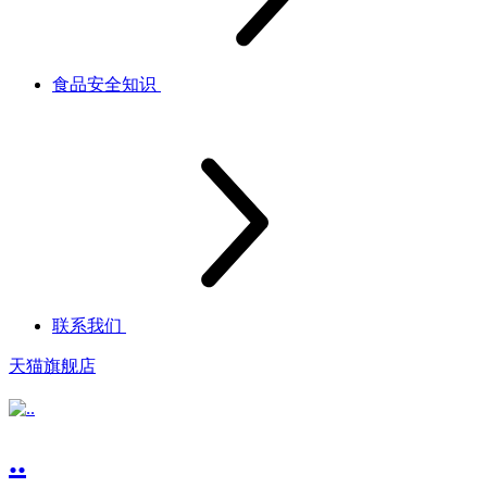
食品安全知识
联系我们
天猫旗舰店
..