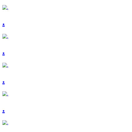
.
.
.
.