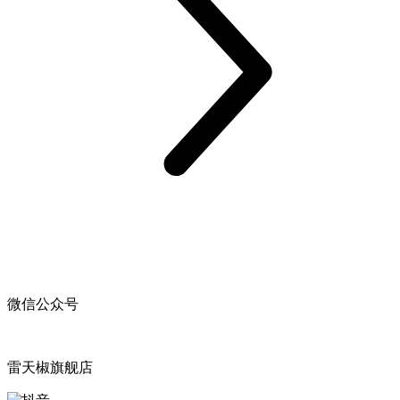
微信公众号
雷天椒旗舰店