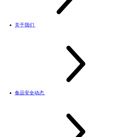
关于我们
食品安全动态