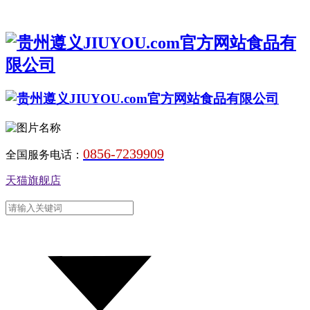
0856-7239909
全国服务电话：
天猫旗舰店