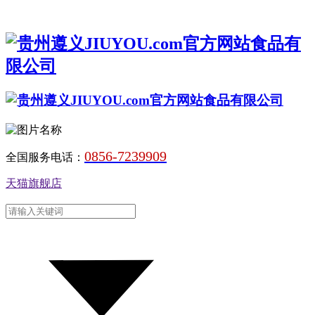
0856-7239909
全国服务电话：
天猫旗舰店