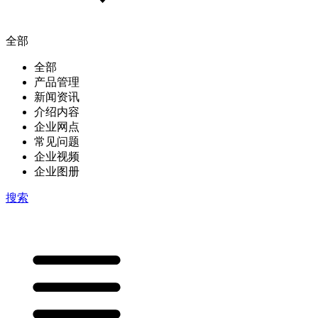
全部
全部
产品管理
新闻资讯
介绍内容
企业网点
常见问题
企业视频
企业图册
搜索