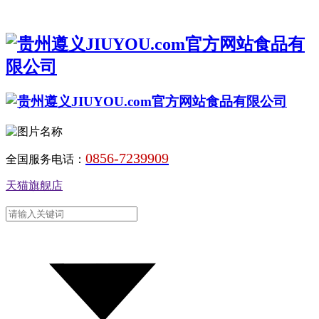
0856-7239909
全国服务电话：
天猫旗舰店