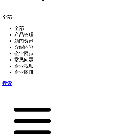
全部
全部
产品管理
新闻资讯
介绍内容
企业网点
常见问题
企业视频
企业图册
搜索