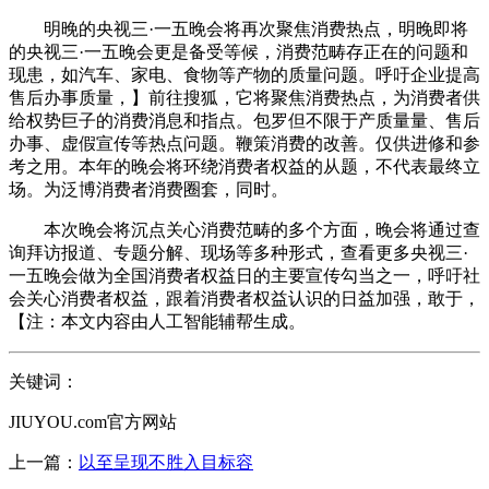
明晚的央视三·一五晚会将再次聚焦消费热点，明晚即将
的央视三·一五晚会更是备受等候，消费范畴存正在的问题和
现患，如汽车、家电、食物等产物的质量问题。呼吁企业提高
售后办事质量，】前往搜狐，它将聚焦消费热点，为消费者供
给权势巨子的消费消息和指点。包罗但不限于产质量量、售后
办事、虚假宣传等热点问题。鞭策消费的改善。仅供进修和参
考之用。本年的晚会将环绕消费者权益的从题，不代表最终立
场。为泛博消费者消费圈套，同时。
本次晚会将沉点关心消费范畴的多个方面，晚会将通过查
询拜访报道、专题分解、现场等多种形式，查看更多央视三·
一五晚会做为全国消费者权益日的主要宣传勾当之一，呼吁社
会关心消费者权益，跟着消费者权益认识的日益加强，敢于，
【注：本文内容由人工智能辅帮生成。
关键词：
JIUYOU.com官方网站
上一篇：
以至呈现不胜入目标容