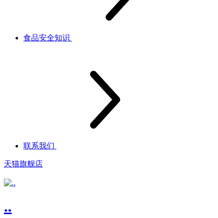
食品安全知识
联系我们
天猫旗舰店
..