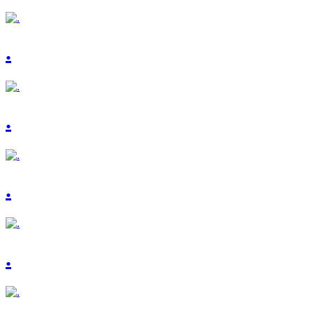
.
.
.
.