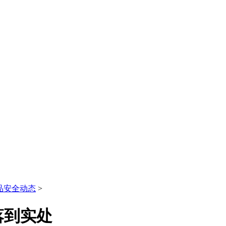
品安全动态
>
落到实处