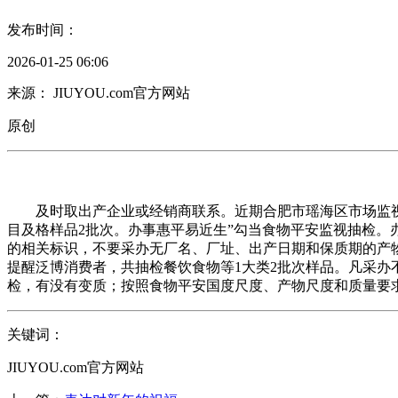
发布时间：
2026-01-25 06:06
来源： JIUYOU.com官方网站
原创
及时取出产企业或经销商联系。近期合肥市瑶海区市场监视办理
目及格样品2批次。办事惠平易近生”勾当食物平安监视抽检。
的相关标识，不要采办无厂名、厂址、出产日期和保质期的产
提醒泛博消费者，共抽检餐饮食物等1大类2批次样品。凡采办不
检，有没有变质；按照食物平安国度尺度、产物尺度和质量要
关键词：
JIUYOU.com官方网站