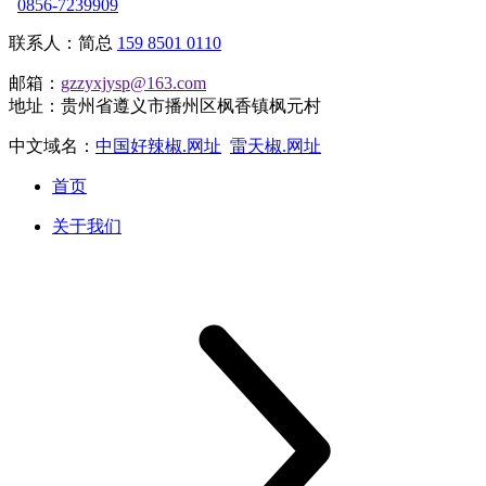
0856-7239909
联系人：简总
159 8501 0110
邮箱：
gzzyxjysp@163.com
地址：贵州省遵义市播州区枫香镇枫元村
中文域名：
中国好辣椒.网址
雷天椒.网址
首页
关于我们