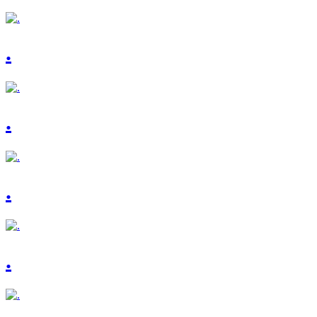
.
.
.
.