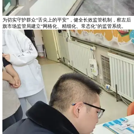
为切实守护群众“舌尖上的平安”，健全长效监管机制，察左后
旗市场监管局建立“网格化、精细化、常态化”的监管系统。