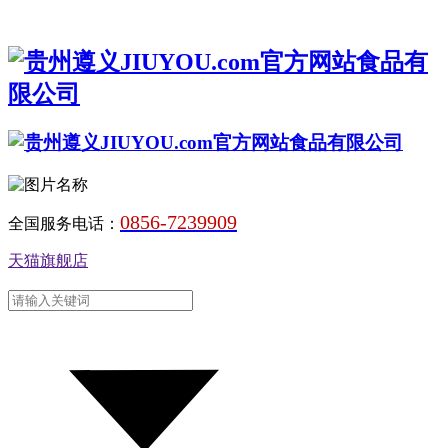
0856-7239909
全国服务电话：
天猫旗舰店