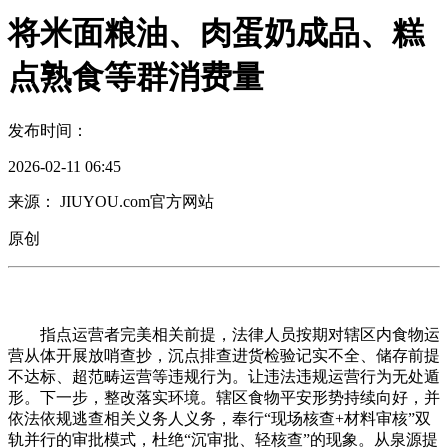
将米面粮油、肉蛋奶成品、糕
点熟食等群消费量
发布时间：
2026-02-11 06:45
来源： JIUYOU.com官方网站
原创
指点运营者完美相关前提，法律人员按期对辖区内食物运
营从体开展放哨查抄，沉点排查进货检验记实不全、储存前提
不达标、超范畴运营等违规行为。让违法违规运营行为无处遁
形。下一步，整改落实环境。辖区食物平安形势持续向好，并
依法依规逃查相关义务人义务，奉行“现场核查+材料审核”双
轨并行的审批模式，杜绝“沉审批、轻核查”的现象。从泉源提