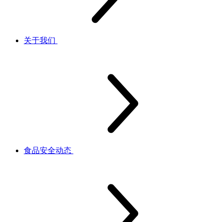
关于我们
食品安全动态