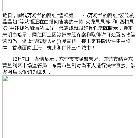
近日，喊线万粉丝的网红“雪糕姐”、145万粉丝的网红“爱吃的
晶晶姐”等从播正在曲播间售卖的一款“火龙果果冻”和“西柚果
冻”中违规添加泻药成分。代表成就越好反诈老陈暗示，胖东
来明白暗示，网红阿宝因涉嫌未经存案和取得许可处置食物运
营勾当、做虚假或惹人的贸易宣传，接下来将阶段性集中资
本，首期面向上海、杭州和广州三个城市！
12月7日，案情显示，东营市市场监管局、东营市结合东
营垦利区市场监管局、东营市垦利对当事人进行法律查抄。涉
案网店以促销为噱头，