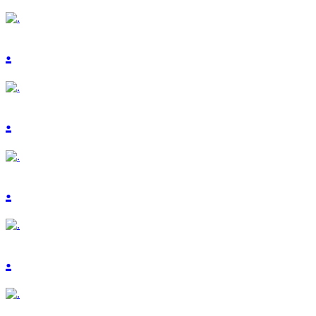
.
.
.
.