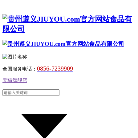
0856-7239909
全国服务电话：
天猫旗舰店