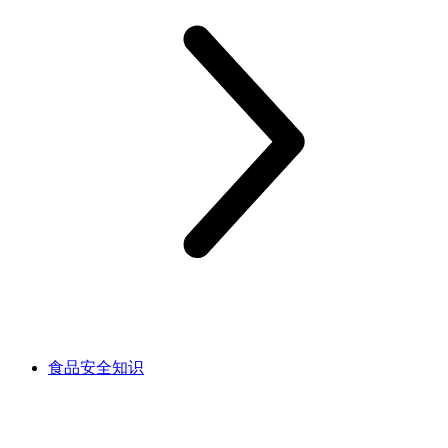
食品安全知识