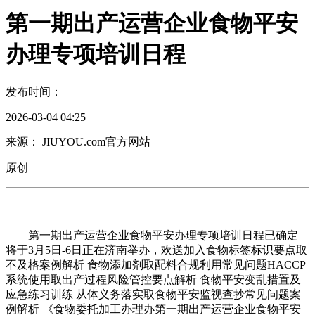
第一期出产运营企业食物平安
办理专项培训日程
发布时间：
2026-03-04 04:25
来源： JIUYOU.com官方网站
原创
第一期出产运营企业食物平安办理专项培训日程已确定
将于3月5日-6日正在济南举办，欢送加入食物标签标识要点取
不及格案例解析 食物添加剂取配料合规利用常见问题HACCP
系统使用取出产过程风险管控要点解析 食物平安变乱措置及
应急练习训练 从体义务落实取食物平安监视查抄常见问题案
例解析 《食物委托加工办理办第一期出产运营企业食物平安