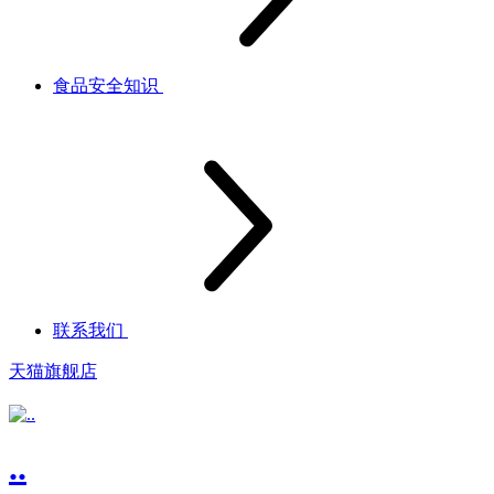
食品安全知识
联系我们
天猫旗舰店
..