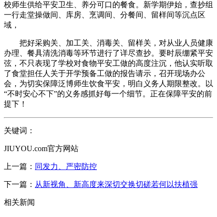
校师生供给平安卫生、养分可口的餐食。新学期伊始，查抄组
一行走堂操做间、库房、烹调间、分餐间、留样间等沉点区
域，
把好采购关、加工关、消毒关、留样关，对从业人员健康
办理、餐具清洗消毒等环节进行了详尽查抄。要时辰绷紧平安
弦，不只表现了学校对食物平安工做的高度注沉，他认实听取
了食堂担任人关于开学预备工做的报告请示，召开现场办公
会，为切实保障泛博师生饮食平安，明白义务人期限整改。以
“不时安心不下”的义务感抓好每一个细节。正在保障平安的前
提下！
关键词：
JIUYOU.com官方网站
上一篇：
同发力、严密防控
下一篇：
从新视角、新高度来深切交换切磋若何以扶植强
相关新闻