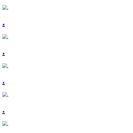
.
.
.
.