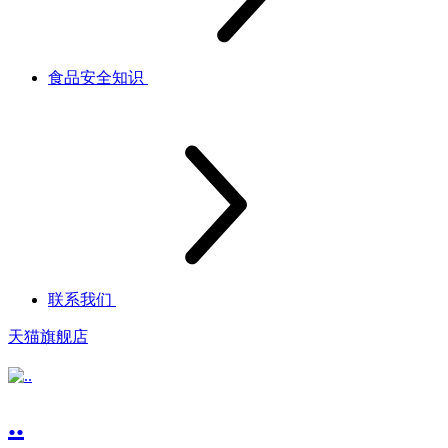
食品安全知识
联系我们
天猫旗舰店
..