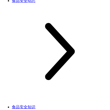
食品安全动态
食品安全知识