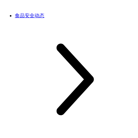
食品安全动态