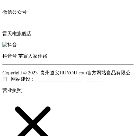
微信公众号
雷天椒旗舰店
抖音号 苗寨人家佳裕
Copyright © 2023 贵州遵义JIUYOU.com官方网站食品有限公
司 网站建设：
JIUYOU.com官方网站
网站地图
营业执照