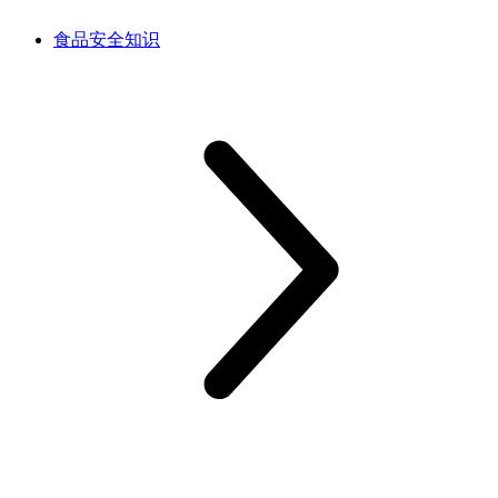
食品安全知识