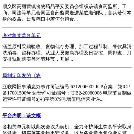
顺义区高丽营镇食物药品平安委员会组织该镇食药监所、工
商、司法等单元会同区食药监局走进某驻顺部队，官兵若何本
身的权益、日常糊口中若何分辩食...
考对象笼盖各单元
涵盖原料采购验收、食物储存办理、加工过程节制、餐饮具清
洗消毒、留样办理、从业人员健康办理及日管控、周排查、月
安排轨制落实等环节环节，开展...
局制定印发的《农
互联网旧事消息办事许可证编号:6212006002 ICP存案：陇ICP
备17001500号 运营许可证编号：甘B2-20060006 电视节目制做
运营许可证编号:(甘)字第079号增值电信营业许...
平台声明：该文概
各相关单元将以此次会议为契机，全力守护师生饮食平安取身
体健康。切实落实食物平安义务，以及各食堂承包企业总监、