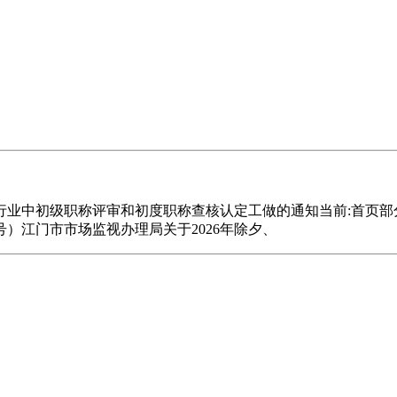
行业中初级职称评审和初度职称查核认定工做的通知当前:首页部
3号）江门市市场监视办理局关于2026年除夕、