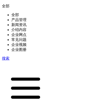
全部
全部
产品管理
新闻资讯
介绍内容
企业网点
常见问题
企业视频
企业图册
搜索