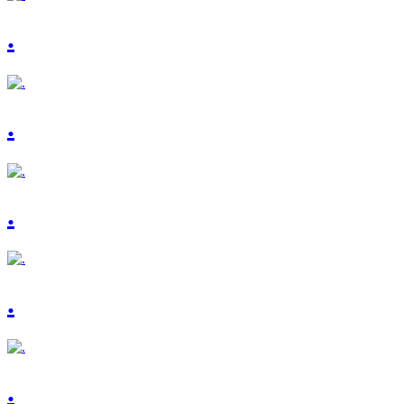
.
.
.
.
.