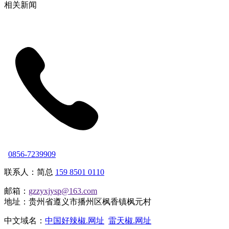
相关新闻
0856-7239909
联系人：简总
159 8501 0110
邮箱：
gzzyxjysp@163.com
地址：贵州省遵义市播州区枫香镇枫元村
中文域名：
中国好辣椒.网址
雷天椒.网址