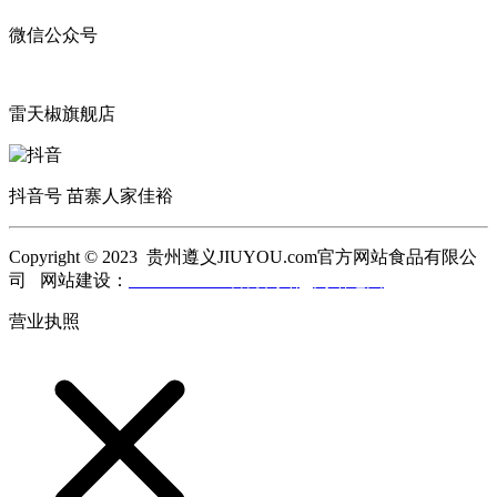
微信公众号
雷天椒旗舰店
抖音号 苗寨人家佳裕
Copyright © 2023 贵州遵义JIUYOU.com官方网站食品有限公
司 网站建设：
JIUYOU.com官方网站
网站地图
营业执照