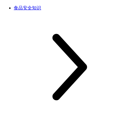
食品安全知识