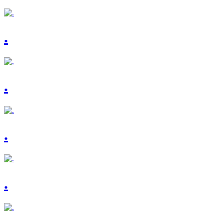
.
.
.
.