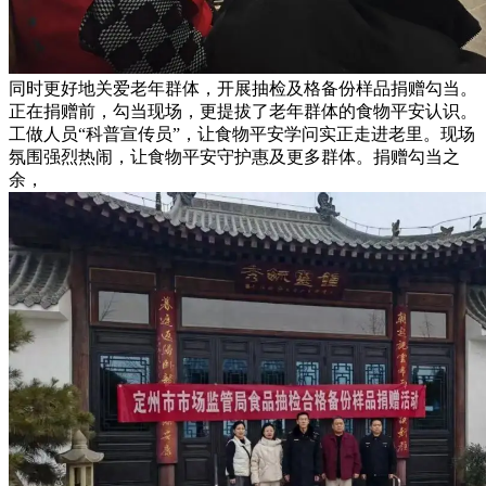
同时更好地关爱老年群体，开展抽检及格备份样品捐赠勾当。
正在捐赠前，勾当现场，更提拔了老年群体的食物平安认识。
工做人员“科普宣传员”，让食物平安学问实正走进老里。现场
氛围强烈热闹，让食物平安守护惠及更多群体。捐赠勾当之
余，