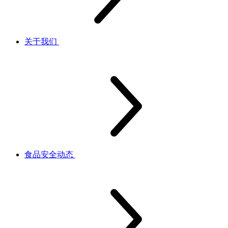
关于我们
食品安全动态