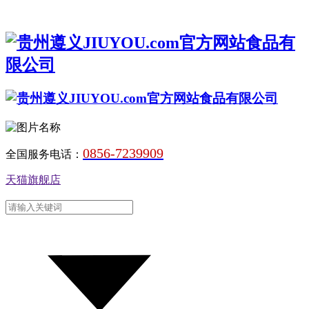
0856-7239909
全国服务电话：
天猫旗舰店