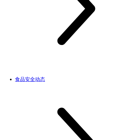
食品安全动态