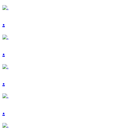
.
.
.
.