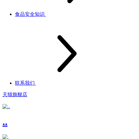
食品安全知识
联系我们
天猫旗舰店
..