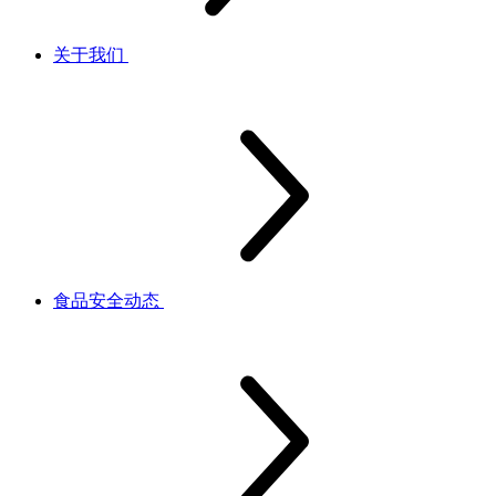
关于我们
食品安全动态