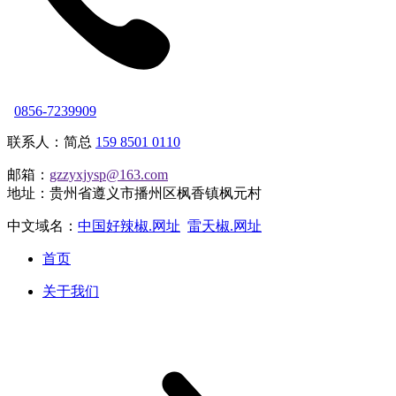
0856-7239909
联系人：简总
159 8501 0110
邮箱：
gzzyxjysp@163.com
地址：贵州省遵义市播州区枫香镇枫元村
中文域名：
中国好辣椒.网址
雷天椒.网址
首页
关于我们