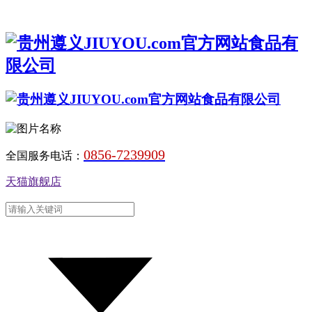
0856-7239909
全国服务电话：
天猫旗舰店