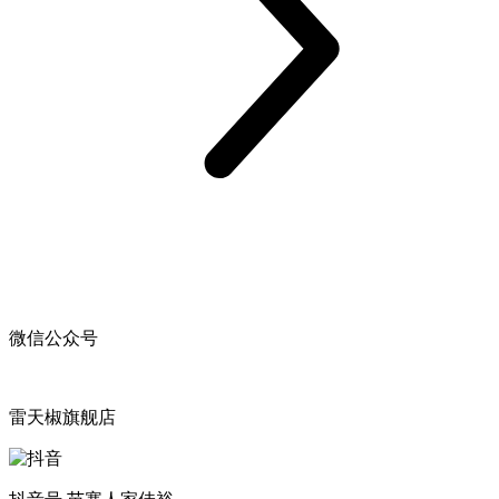
微信公众号
雷天椒旗舰店