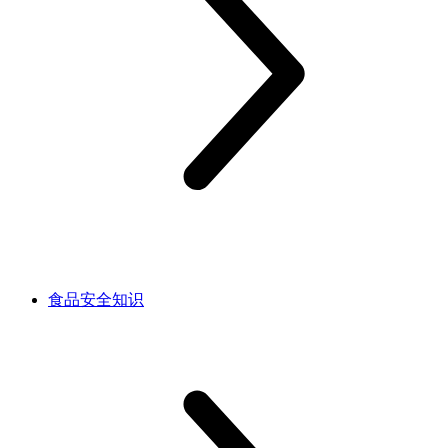
食品安全知识