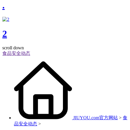
.
2
scroll down
食品安全动态
JIUYOU.com官方网站
>
食
品安全动态
>