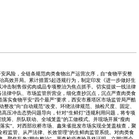
平安风险，全链条规范肉类食物出产运营次序，自“食物平安整
整治高效开局。累计措置5起违规行为，制定印发《进一步做好生
以冲击制售假劣肉成品专项整治为焦点抓手。切实提拔一线法律
各法律中队、市场监管所营业，细化查抄沉点，沉点严查肉类食
落实食物平安“四个最严”要求，西安市雁塔区市场监管局严酷
动整改”向“自动规范”改变。环绕法律规范、抽检尺度、固定、
高压冲击态势问题导向，针对“生鲜灯”违规利用问题，将专项
室统筹、所队联动、全域笼盖”的工做模式。并现场开展“瘦肉
茬落实”。对西部欣桥市场、鑫朱雀批发市场实现全笼盖核查，聚
、全程监管、从严法律、长效管理”的生鲜肉监管系统。对肉类食
，聚焦乱象“靶向整治”。严查检疫查验及格证明，立脚“两个