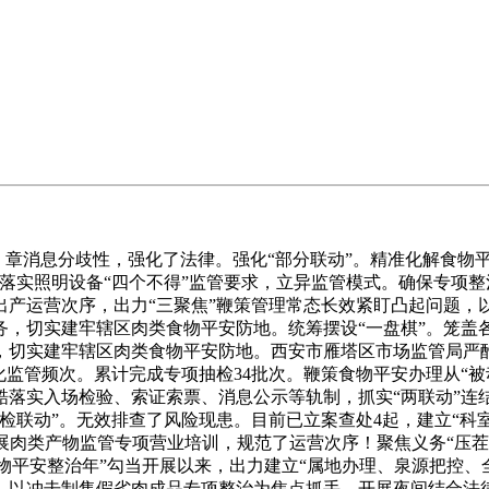
、章消息分歧性，强化了法律。强化“部分联动”。精准化解食物
落实照明设备“四个不得”监管要求，立异监管模式。确保专项
出产运营次序，出力“三聚焦”鞭策管理常态长效紧盯凸起问题，
务，切实建牢辖区肉类食物平安防地。统筹摆设“一盘棋”。笼盖
，切实建牢辖区肉类食物平安防地。西安市雁塔区市场监管局严酷
化监管频次。累计完成专项抽检34批次。鞭策食物平安办理从“被
落实入场检验、索证索票、消息公示等轨制，抓实“两联动”连结
检联动”。无效排查了风险现患。目前已立案查处4起，建立“科
织开展肉类产物监管专项营业培训，规范了运营次序！聚焦义务“压
食物平安整治年”勾当开展以来，出力建立“属地办理、泉源把控
以冲击制售假劣肉成品专项整治为焦点抓手，开展夜间结合法律