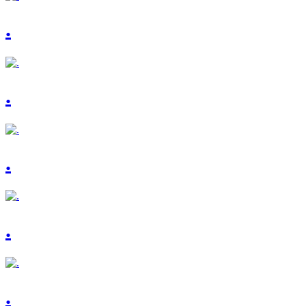
.
.
.
.
.