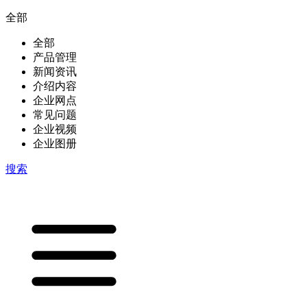
全部
全部
产品管理
新闻资讯
介绍内容
企业网点
常见问题
企业视频
企业图册
搜索