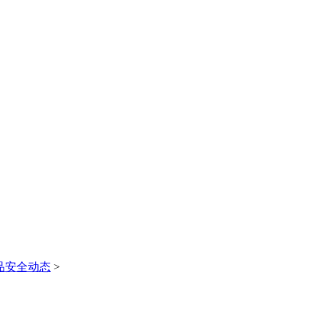
品安全动态
>