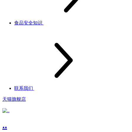
食品安全知识
联系我们
天猫旗舰店
..