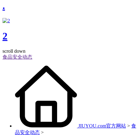
.
2
scroll down
食品安全动态
JIUYOU.com官方网站
>
食
品安全动态
>