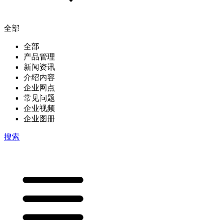
全部
全部
产品管理
新闻资讯
介绍内容
企业网点
常见问题
企业视频
企业图册
搜索