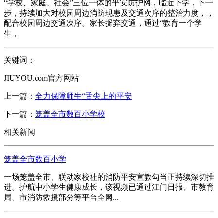
“学校、家庭、社会”三位一体的平安防护网，临近下学，下一
步，持续加大对校园周边消防现患及交通次序的整治力度，，
配合校园周边交通次序。家长摒弃交通，通过“教育一个学
生，
关键词：
JIUYOU.com官方网站
上一篇：
全力保障师生“舌尖上的平安
下一篇：
笼盖全市数百小学校
相关新闻
笼盖全市数百小学
一场笼盖全市、联动家校社的消防平安宣教勾当正持续深切推
进。护航中小学生健康成长，该视频已通过江门日报、市教育
局、市消防救援部分等平台全网...