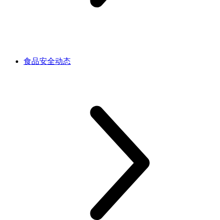
食品安全动态