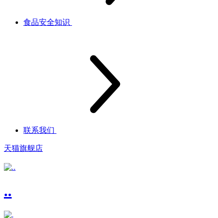
食品安全知识
联系我们
天猫旗舰店
..