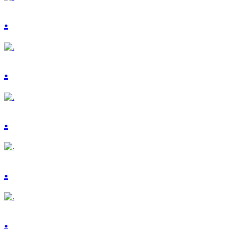
.
.
.
.
.