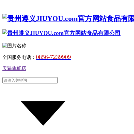
0856-7239909
全国服务电话：
天猫旗舰店