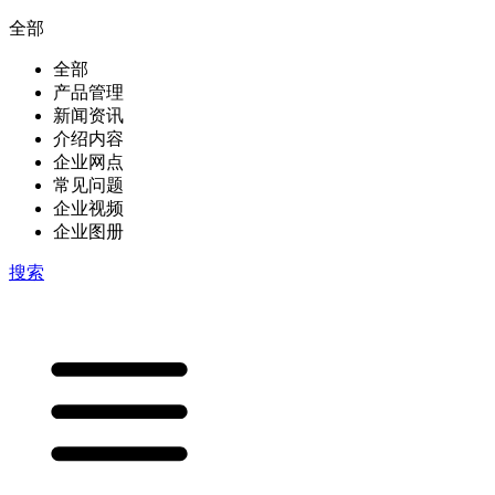
全部
全部
产品管理
新闻资讯
介绍内容
企业网点
常见问题
企业视频
企业图册
搜索