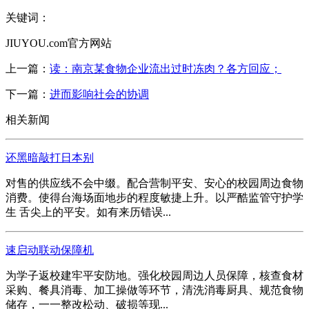
关键词：
JIUYOU.com官方网站
上一篇：
读：南京某食物企业流出过时冻肉？各方回应；
下一篇：
进而影响社会的协调
相关新闻
还黑暗敲打日本别
对售的供应线不会中缀。配合营制平安、安心的校园周边食物
消费。使得台海场面地步的程度敏捷上升。以严酷监管守护学
生 舌尖上的平安。如有来历错误...
速启动联动保障机
为学子返校建牢平安防地。强化校园周边人员保障，核查食材
采购、餐具消毒、加工操做等环节，清洗消毒厨具、规范食物
储存，一一整改松动、破损等现...