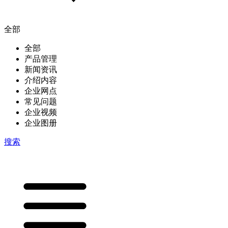
全部
全部
产品管理
新闻资讯
介绍内容
企业网点
常见问题
企业视频
企业图册
搜索