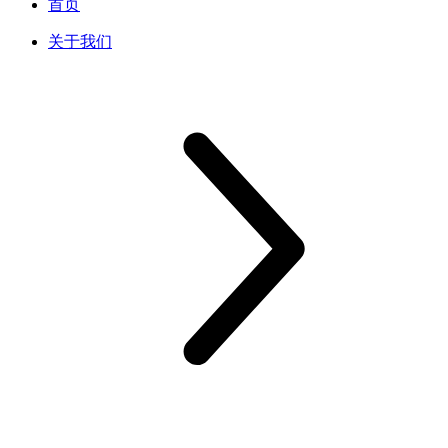
首页
关于我们