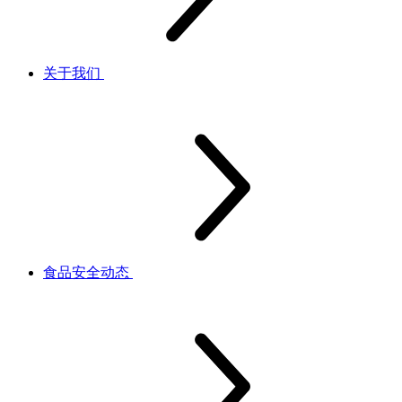
关于我们
食品安全动态