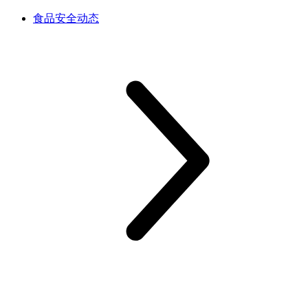
食品安全动态