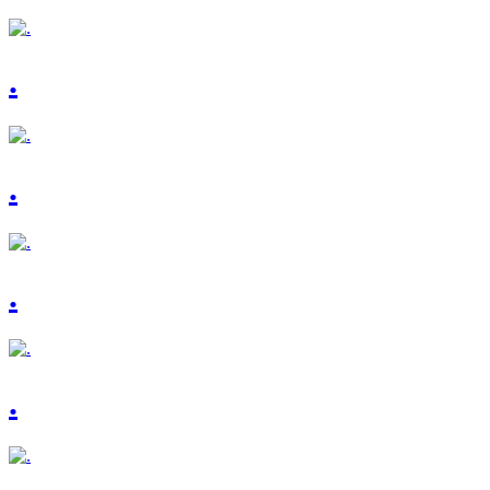
.
.
.
.