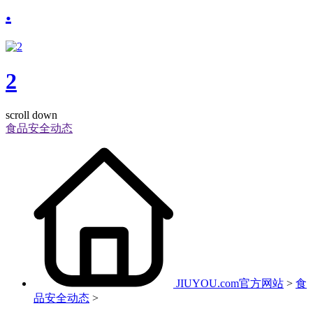
.
2
scroll down
食品安全动态
JIUYOU.com官方网站
>
食
品安全动态
>