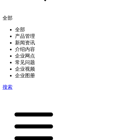
全部
全部
产品管理
新闻资讯
介绍内容
企业网点
常见问题
企业视频
企业图册
搜索