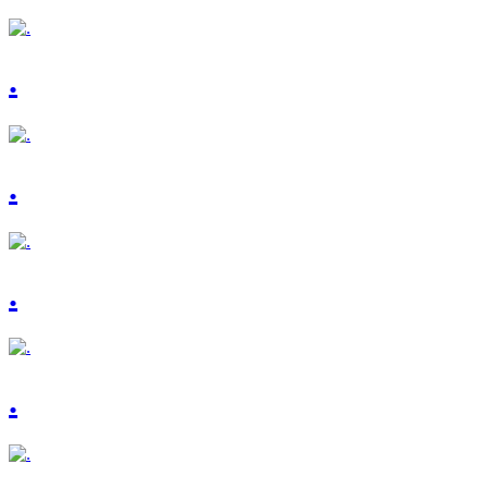
.
.
.
.