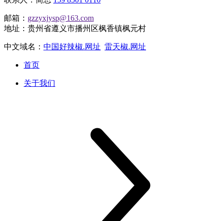
邮箱：
gzzyxjysp@163.com
地址：贵州省遵义市播州区枫香镇枫元村
中文域名：
中国好辣椒.网址
雷天椒.网址
首页
关于我们