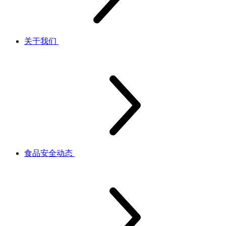
关于我们
食品安全动态