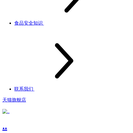
食品安全知识
联系我们
天猫旗舰店
..