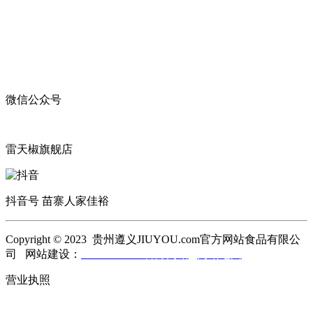
微信公众号
雷天椒旗舰店
抖音号 苗寨人家佳裕
Copyright © 2023 贵州遵义JIUYOU.com官方网站食品有限公
司 网站建设：
JIUYOU.com官方网站
网站地图
营业执照