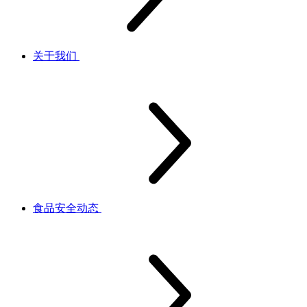
关于我们
食品安全动态