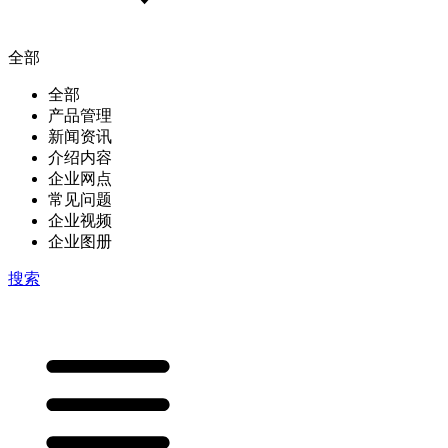
全部
全部
产品管理
新闻资讯
介绍内容
企业网点
常见问题
企业视频
企业图册
搜索