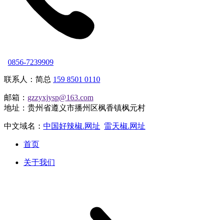
0856-7239909
联系人：简总
159 8501 0110
邮箱：
gzzyxjysp@163.com
地址：贵州省遵义市播州区枫香镇枫元村
中文域名：
中国好辣椒.网址
雷天椒.网址
首页
关于我们