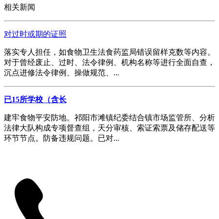
相关新闻
对过时或期的证照
落实专人担任，如食物卫生法食药监局错误留样克数等内容。
对于曾经废止、过时、法令律例、机构名称等进行全面自查，
沉点进修法令律例、操做规范、...
已15所学校（含长
建牢食物平安防地。祁阳市滩镇纪委结合镇市场监管所、分析
法律大队构成专项督查组，天分审核、索证索票及储存配送等
环节节点。防备违规问题。已对...