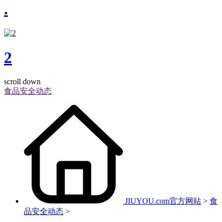
.
2
scroll down
食品安全动态
JIUYOU.com官方网站
>
食
品安全动态
>