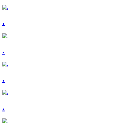
.
.
.
.