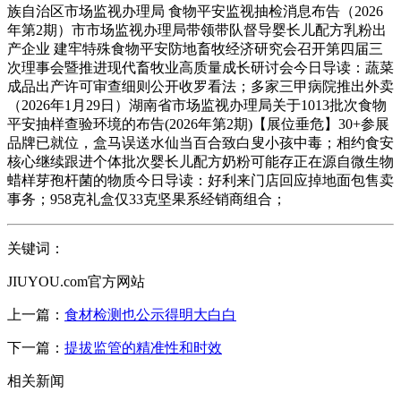
族自治区市场监视办理局 食物平安监视抽检消息布告（2026
年第2期）市市场监视办理局带领带队督导婴长儿配方乳粉出
产企业 建牢特殊食物平安防地畜牧经济研究会召开第四届三
次理事会暨推进现代畜牧业高质量成长研讨会今日导读：蔬菜
成品出产许可审查细则公开收罗看法；多家三甲病院推出外卖
（2026年1月29日）湖南省市场监视办理局关于1013批次食物
平安抽样查验环境的布告(2026年第2期)【展位垂危】30+参展
品牌已就位，盒马误送水仙当百合致白叟小孩中毒；相约食安
核心继续跟进个体批次婴长儿配方奶粉可能存正在源自微生物
蜡样芽孢杆菌的物质今日导读：好利来门店回应掉地面包售卖
事务；958克礼盒仅33克坚果系经销商组合；
关键词：
JIUYOU.com官方网站
上一篇：
食材检测也公示得明大白白
下一篇：
提拔监管的精准性和时效
相关新闻