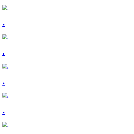
.
.
.
.