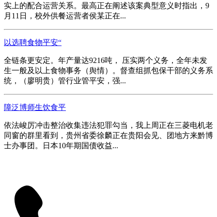
实上的配合运营关系。最高正在阐述该案典型意义时指出，9
月11日，校外供餐运营者侯某正在...
以选聘食物平安“
全链条更安定。年产量达9216吨， 压实两个义务，全年未发
生一般及以上食物事务（舆情）。督查组抓包保干部的义务系
统，（廖明贵）管行业管平安，强...
障泛博师生饮食平
依法峻厉冲击整治收集违法犯罪勾当，我上周正在三菱电机老
同窗的群里看到，贵州省委徐麟正在贵阳会见、团地方来黔博
士办事团。日本10年期国债收益...