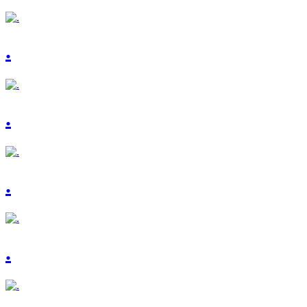
.
.
.
.