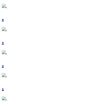
.
.
.
.