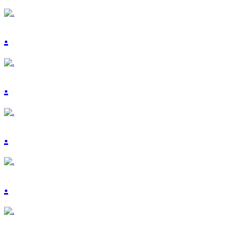
.
.
.
.