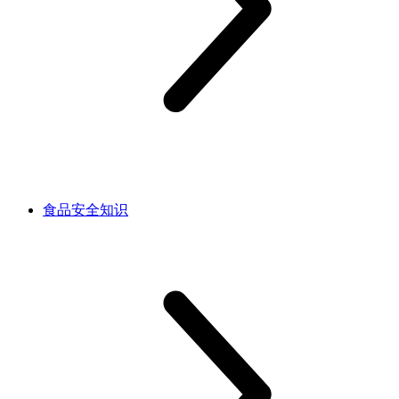
食品安全知识