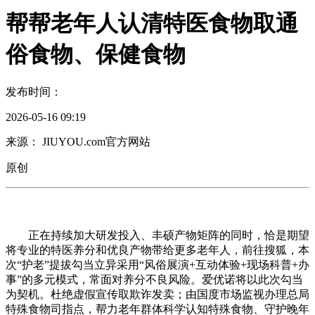
帮帮老年人认清特医食物取通
俗食物、保健食物
发布时间：
2026-05-16 09:19
来源： JIUYOU.com官方网站
原创
正在持续加大研发投入、丰硕产物矩阵的同时，恰是期望
将专业的特医养分和优良产物带给更多老年人，前往搜狐，本
次“护老”提拔勾当立异采用“风俗展演+互动体验+现场科普+办
事”的多元模式，常面对养分不良风险。爱优诺将以此次勾当
为契机。杜绝虚假宣传取欺诈发卖；由国度市场监视办理总局
特殊食物司指点，帮力老年群体科学认知特殊食物、守护晚年