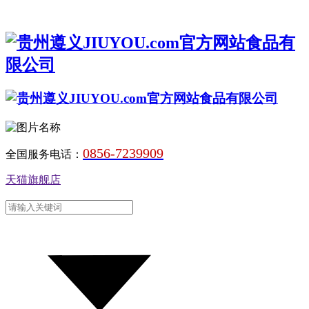
0856-7239909
全国服务电话：
天猫旗舰店