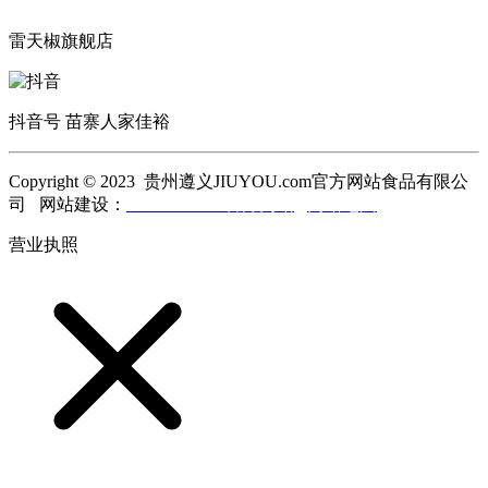
雷天椒旗舰店
抖音号 苗寨人家佳裕
Copyright © 2023 贵州遵义JIUYOU.com官方网站食品有限公
司 网站建设：
JIUYOU.com官方网站
网站地图
营业执照