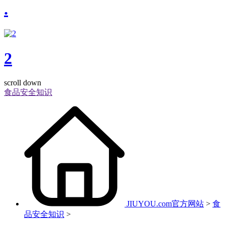
.
2
scroll down
食品安全知识
JIUYOU.com官方网站
>
食
品安全知识
>