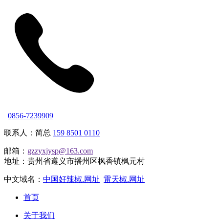
0856-7239909
联系人：简总
159 8501 0110
邮箱：
gzzyxjysp@163.com
地址：贵州省遵义市播州区枫香镇枫元村
中文域名：
中国好辣椒.网址
雷天椒.网址
首页
关于我们