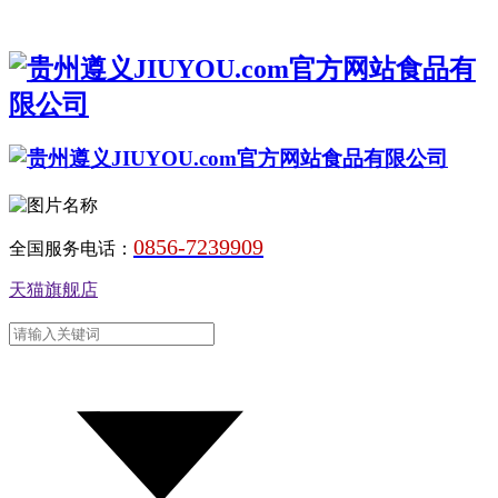
0856-7239909
全国服务电话：
天猫旗舰店