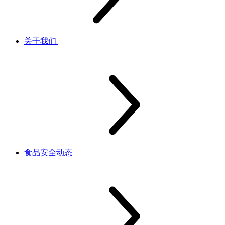
关于我们
食品安全动态