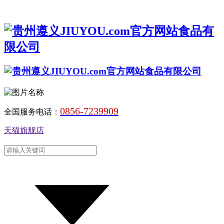
0856-7239909
全国服务电话：
天猫旗舰店