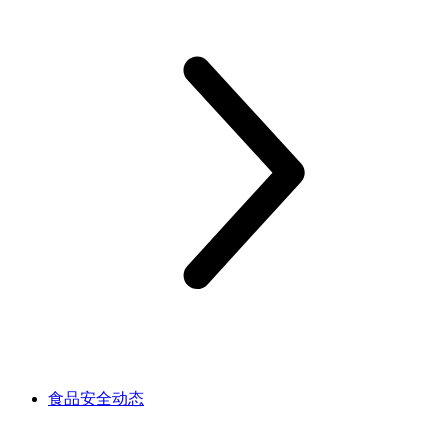
食品安全动态