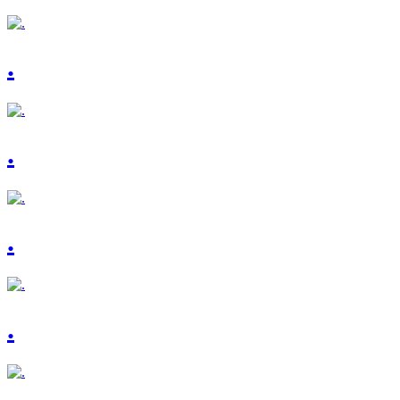
.
.
.
.