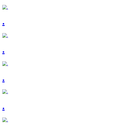
.
.
.
.