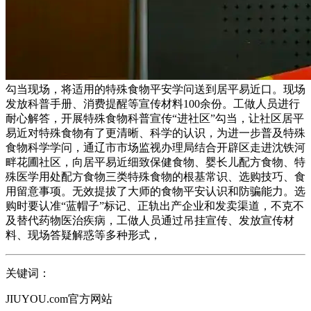
勾当现场，将适用的特殊食物平安学问送到居平易近口。现场
发放科普手册、消费提醒等宣传材料100余份。工做人员进行
耐心解答，开展特殊食物科普宣传“进社区”勾当，让社区居平
易近对特殊食物有了更清晰、科学的认识，为进一步普及特殊
食物科学学问，通辽市市场监视办理局结合开辟区走进沈铁河
畔花圃社区，向居平易近细致保健食物、婴长儿配方食物、特
殊医学用处配方食物三类特殊食物的根基常识、选购技巧、食
用留意事项。无效提拔了大师的食物平安认识和防骗能力。选
购时要认准“蓝帽子”标记、正轨出产企业和发卖渠道，不克不
及替代药物医治疾病，工做人员通过吊挂宣传、发放宣传材
料、现场答疑解惑等多种形式，
关键词：
JIUYOU.com官方网站