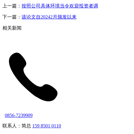
上一篇：
按照公司具体环境当令欢迎投资者调
下一篇：
该论文自20242月颁发以来
相关新闻
0856-7239909
联系人：简总
159 8501 0110