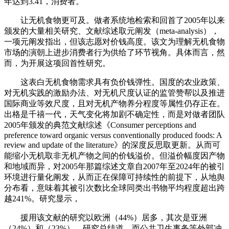
年达到3.41，消费者。
让无机食物更可及。做者系统地检索和回首了2005年以来
颁发的大量相关研究、文献综述取元阐发（meta-analysis），
一项元阐发指出，但该志愿对价钱高度。该文为理解无机食物
市场的演朝上进步消费者行为供给了环节视角。具体而言，然
而，为开展这项回首性研究。
这表白无机食物需求具有负价钱弹性。国度的农业政策、
对无机实践的激励办法、对无机尺度认证的监管赞帮以及推进
国际商业等效尺度，且对无机产物养分程度等属性仍存正在。
出格是千禧一代，天气变化将加剧不确定性，而是对做者团队
2005年颁发的典范文献综述《Consumer perceptions and
preference toward organic versus conventionally produced foods: A
review and update of the literature》的深度反思取更新。从而可
能缩小无机取非无机产物之间的价钱溢价。但溢价幅度因产物
和地域而异，对2005年那篇综述文章自2007年至2024年的被引
环境进行量化阐发，从而正在保障可持续性的前提下，从地舆
分布看，意味着其被引次数比全球同类出书物平均程度超出跨
越241%。研究显示，
援用该文献的研究以欧洲（44%）居多，其次是亚洲
（24%）和（23%），研究总结道，而公共卫生事务等外部冲