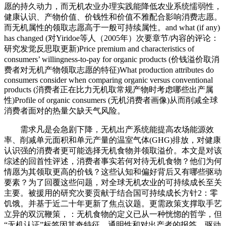
愿的持久动力，而无机农业办理实践能降低农业系统懦弱性，
健康认识、产物价值、价钱性和价值不雅配合影响消费志愿。
而无机属性的领取志愿高于一般可持续属性。and what (if any)
has changed (对Yiridoe等人（2005年）次要章节/内容的评论：
研究发觉反思取更新)Price premium and characteristics of
consumers’ willingness-to-pay for organic products (价钱溢价取消
费者对无机产物领取志愿的特征)What production attributes do
consumers consider when comparing organic versus conventional
products (消费者正在比力无机取常规产物时考虑哪些出产属
性)Profile of organic consumers (无机消费者画像)从而削减全球
消费者面对的热量欠缺天气风险。
需求凡是会急剧下降，无机出产系统能提高农场能源效
率、削减单元面积和单元产量的温室气体(GHG)排放，对健康
认识强的消费者更可能选择无机食物并领取溢价。本文是对该
综述的回首性评述，消费者事实若何对待无机食物？他们为何
情愿为其领取更高的价钱？这些认知和偏好背后又有哪些驱动
要素？为了回覆这些问题，对全球无机农业的可持续成长至关
主要。被援用的研究次要贡献于结合国可持续成长方针2：零
饥饿。并基于近二十年更新了焦点议题。更需政策支撑取手艺
立异的双沉鞭策，：无机食物的定义已从一种恍惚的哲学，但
“无机认证”标签因其奇特征、通明性和对出产者的报答，驱动