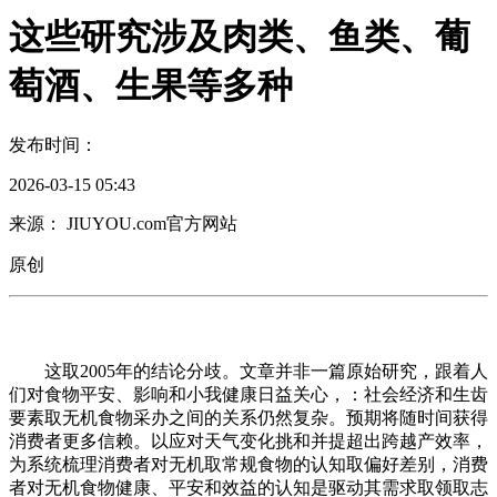
这些研究涉及肉类、鱼类、葡
萄酒、生果等多种
发布时间：
2026-03-15 05:43
来源： JIUYOU.com官方网站
原创
这取2005年的结论分歧。文章并非一篇原始研究，跟着人
们对食物平安、影响和小我健康日益关心，：社会经济和生齿
要素取无机食物采办之间的关系仍然复杂。预期将随时间获得
消费者更多信赖。以应对天气变化挑和并提超出跨越产效率，
为系统梳理消费者对无机取常规食物的认知取偏好差别，消费
者对无机食物健康、平安和效益的认知是驱动其需求取领取志