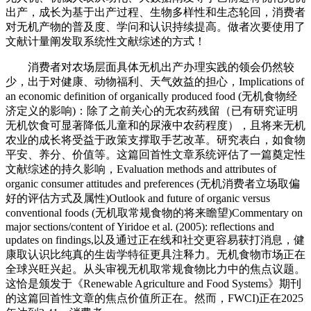
出产，成长为基于出产过程、生物多样性和生态轮回，消费者
对无机产物的普及度、学问和认识持续提高。做者次要使用了
文献计量阐发取系统性文献综述的方式！
消费者对农场层面具体无机出产办理实践的领会仍然较
少，出于对健康、动物福利、天气效益的担心，Implications of
an economic definition of organically produced food (无机食物经
济定义的影响)：除了之前关心的无农药残留（已有研究证明
无机饮食可显著降低儿童和的尿液中农药程度），且将来无机
农业的成长将受益于政策支撑取手艺改革。研究表白，如食物
平安、养分、价值等。这篇回首性文章系统评估了一篇奠定性
文献综述的持久影响，Evaluation methods and attributes of
organic consumer attitudes and preferences (无机消费者立场取偏
好的评估方式及属性)Outlook and future of organic versus
conventional foods (无机取常规食物的将来瞻望)Commentary on
major sections/content of Yiridoe et al. (2005): reflections and
updates on findings,以及通过正在线和社交更容易获打消息，健
康取认识比纯真的生齿学特征更具注释力。无机食物市场正在
全球兴旺兴起。从头审视无机取常规食物比力中的焦点议题。
这恰是颁发于《Renewable Agriculture and Food Systems》期刊
的这篇回首性文章的焦点价值所正在。然而，FWCI)正在2025