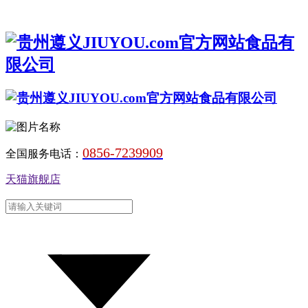
0856-7239909
全国服务电话：
天猫旗舰店