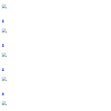
.
.
.
.