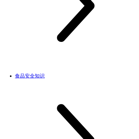
食品安全知识