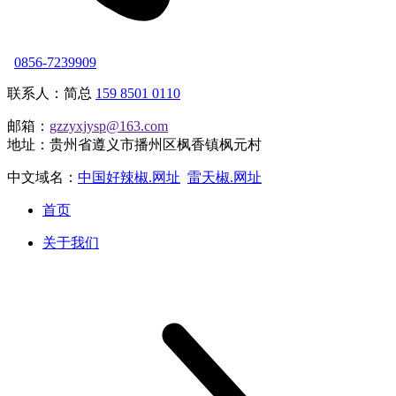
0856-7239909
联系人：简总
159 8501 0110
邮箱：
gzzyxjysp@163.com
地址：贵州省遵义市播州区枫香镇枫元村
中文域名：
中国好辣椒.网址
雷天椒.网址
首页
关于我们