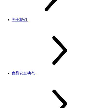
关于我们
食品安全动态