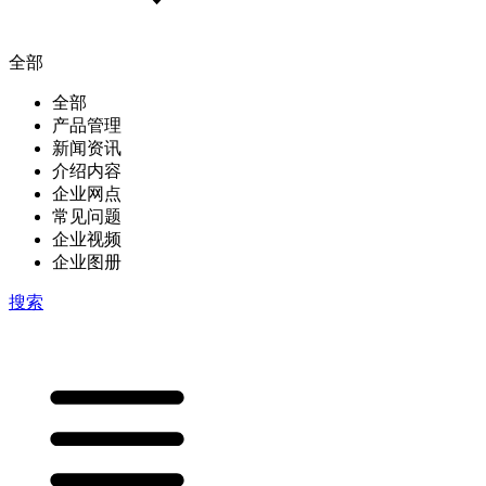
全部
全部
产品管理
新闻资讯
介绍内容
企业网点
常见问题
企业视频
企业图册
搜索