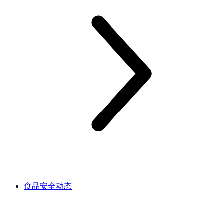
食品安全动态