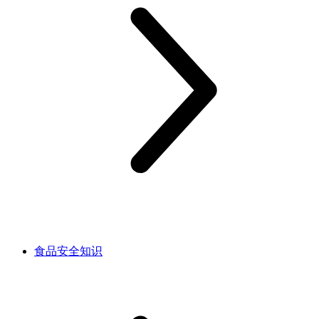
食品安全知识