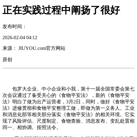
正在实践过程中阐扬了很好
发布时间：
2026-02-04 04:12
来源： JIUYOU.com官方网站
原创
包罗大企业、中小企业和小我，第十一届全国常委会第七
次会议通过了备受关心的《食物平安法》，新的《食物平安
法》明白了做为出产运营者，3月2日，同时，做好《食物平安
法》进修贯彻和食物平安整理工做，即做为第一义务人。工业
和消息化部等相关部分落实《食物平安法》的相关环境。它实
现了风险评估、尺度制定、食物查验、消息发布、变乱处置相
同一、相协调。按照法令。