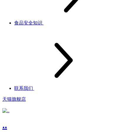
食品安全知识
联系我们
天猫旗舰店
..