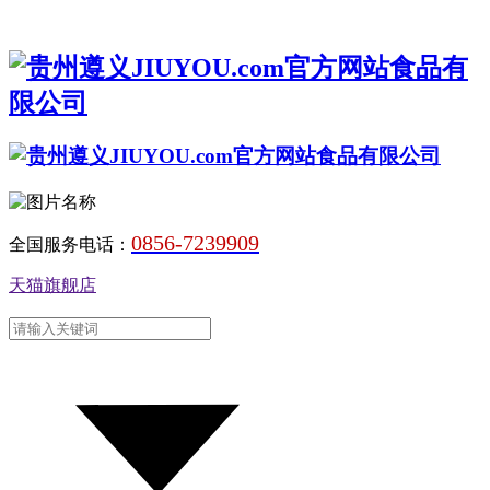
0856-7239909
全国服务电话：
天猫旗舰店