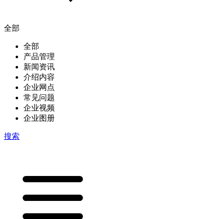
全部
全部
产品管理
新闻资讯
介绍内容
企业网点
常见问题
企业视频
企业图册
搜索