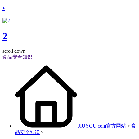
.
2
scroll down
食品安全知识
JIUYOU.com官方网站
>
食
品安全知识
>