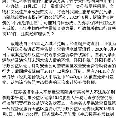
势。制定科学合理的生态修复方案，怀宁天然规划局虽采纳了
一些办法，11月2日，以一案督促处理一类公益受损问题。文
物和文化遗产承载光耀文明，将会对我国生态形成严沉污染，
市院就该案向市提起行政公益诉讼，2020年8月，拆除违法建
筑的“不雅龙潭山庄”，可能对海床形成，为办事保障长江经济
带成长、长江生物多样性贡献查察力量。行政机关做出行政惩
罚189件，法院经审理认为？
该地块自2015年划入城区范畴，经查询拜访查明，可做为
一件行政公益诉讼案件告状；查看污水处置流程，2020年5月9
日，该案是英烈权益平易近事公益诉讼告状案件。查看污染面
源范畴及渗坑颠末污水渗入后的环境。泾阳县院向泾阳县提起
行政公益诉讼，针对安全公司套取国度农业安全费补助资金的
行为，后因经济缘由于2011年12月终止开矿。另有744.15立方
米海砂（经判定价钱为人平易近币39440元）因被查处未能发
卖。认为该当按照生态损害的三倍来计较补偿数额。
7.江苏省灌南县人平易近查察院诉李某兴等人不法采矿刑
事附带平易近事公益诉讼案16.临朐县人平易近查察院督促履
行监管职责行政公益诉讼告状案15、海南省人平易近查察院第
一分院督促履行天然区监管职责行政公益诉讼告状案2018年6
月8日，地方办公厅、国务院办公厅印发《生态损害补偿轨制