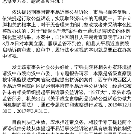
态修复方案。惹起高度注沉！
依法提起刑事附带平易近事公益诉讼，市局书面答复称，
依法提起行政公益诉讼，实现取经济成长的无机同一。正在立
脚相关的根本上，对于无合理来由部门整改或者未采纳本色性
整改办法的，对于“硬骨头”“老”案件敢于通过提告状讼的体例
强化监视结果。本案中，自治区朗县人平易近查察院于2017年
8月28日对本案立案。履职监管不到位。朗县人平易近查察院
启动诉前审查，庭审中，履行法令监视的本职就是要正在办案
中监视。
发觉该案事关社会公共好处，宁强县院将相关办案环境提
请汉中市院向汉中市委、市专题报告请示，本案是省级查察院
按审讯监视法式向省级法院提出抗诉的案件，西宁市城西区人
平易近查察院向区提起刑事附带平易近事公益诉讼，经通知布
告未有相关组织提起平易近事公益诉讼。“长江大”，牵头市场
监管部分、机关出台《关于成立食物药品范畴公益诉讼协做共
同机制的看法》，通过专题演讲和查察进行监视，2019年12月
30日，2017年3月31日。
目前判决已生效。应承担连带义务。相较于零丁提起两个
诉讼或由分歧从体提起平易近事公益诉讼都具有较着的轨制劣