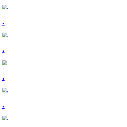
.
.
.
.