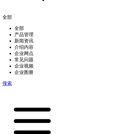
全部
全部
产品管理
新闻资讯
介绍内容
企业网点
常见问题
企业视频
企业图册
搜索