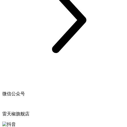
微信公众号
雷天椒旗舰店