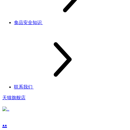
食品安全知识
联系我们
天猫旗舰店
..