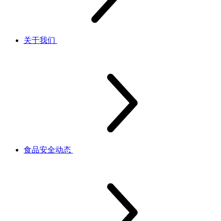
关于我们
食品安全动态