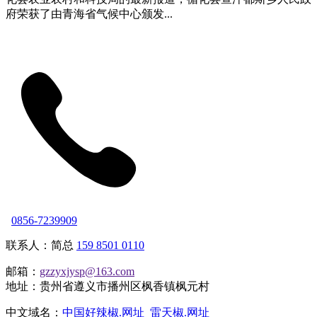
府荣获了由青海省气候中心颁发...
0856-7239909
联系人：简总
159 8501 0110
邮箱：
gzzyxjysp@163.com
地址：贵州省遵义市播州区枫香镇枫元村
中文域名：
中国好辣椒.网址
雷天椒.网址