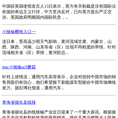
中国驻英国使馆发言人13日表示，英方有关制裁是没有国际法
依据的单边主义行径，中方坚决反对，已向英方提出严正交
涉。英国政府罔顾国内国际民意，...
小辣椒樱桃入口一
连日来，受高温少雨天气影响，黄河流域甘肃、内蒙古、山
西、陕西、河南、山东等省（区）出现不同程度的旱情。针对
流域相关省（区）旱情，黄河防总...
mac小辣椒ac9蘑菇
针对上述情况，通用汽车高管表示，企业对扭转中国市场的销
售局面仍有信心，他们希望旗下新能源车型能在中国市场继续
发力。据彭博社报道，通用汽车...
青海省循化县线辣
青海省循化县的线辣椒产业近日迎来了一个重大喜讯。根据循
化县农业农村和科技局的最新报道，循化县查汗都斯乡人民政