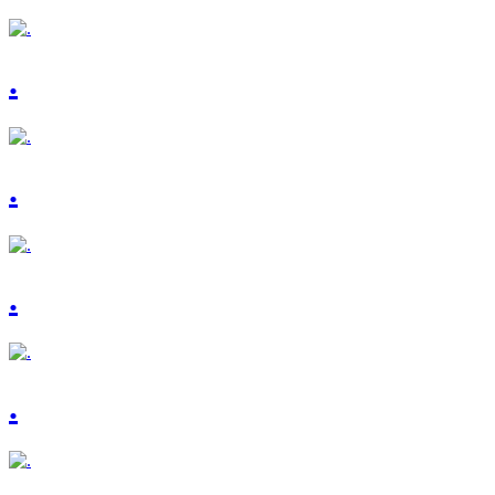
.
.
.
.