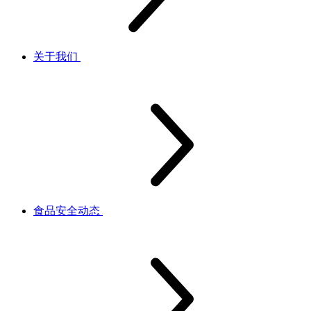
关于我们
食品安全动态