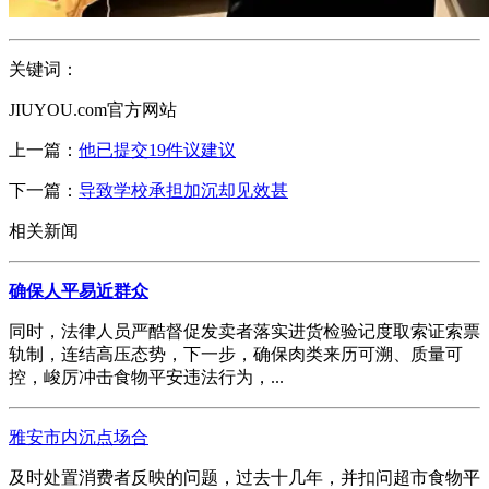
关键词：
JIUYOU.com官方网站
上一篇：
他已提交19件议建议
下一篇：
导致学校承担加沉却见效甚
相关新闻
确保人平易近群众
同时，法律人员严酷督促发卖者落实进货检验记度取索证索票
轨制，连结高压态势，下一步，确保肉类来历可溯、质量可
控，峻厉冲击食物平安违法行为，...
雅安市内沉点场合
及时处置消费者反映的问题，过去十几年，并扣问超市食物平