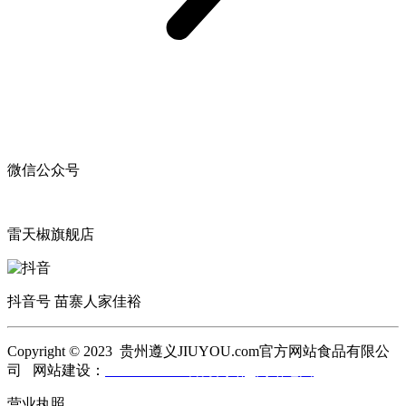
微信公众号
雷天椒旗舰店
抖音号 苗寨人家佳裕
Copyright © 2023 贵州遵义JIUYOU.com官方网站食品有限公
司 网站建设：
JIUYOU.com官方网站
网站地图
营业执照