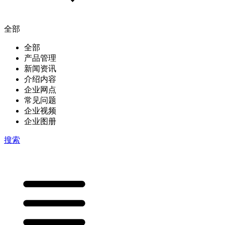
全部
全部
产品管理
新闻资讯
介绍内容
企业网点
常见问题
企业视频
企业图册
搜索